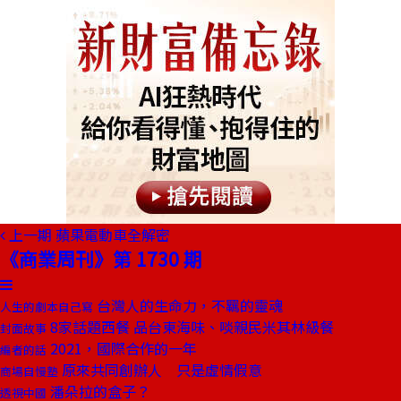
上一期
蘋果電動車全解密
《商業周刊》第 1730 期
台灣人的生命力，不羈的靈魂
人生的劇本自己寫
8家話題西餐 品台東海味、啖親民米其林級餐
封面故事
2021，國際合作的一年
編者的話
原來共同創辦人 只是虛情假意
商場自慢塾
潘朵拉的盒子？
透視中國