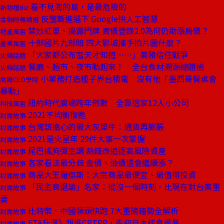
看不見海的島，是最危險的
新物種Biz
反壟斷進逼下 Google拚人工智慧
金融時報精選
禁炒紅單、揭露門牌 實價登錄2.0為何仍助漲房價？
地產風雲
十部國片九部賠 四大影城攜手拍片圖什麼？
產業風雲
「大家都公布當天才知道⋯⋯」美豬信任戰爭
火線話題
餐廳、超市、夜市動起來！ 全台食材溯源總體檢
火線話題
小業務打造種子界台積電 沒有他「墨西哥餐桌會
商周CEO學院
暴動」
紐約時代廣場跨年倒數 全靠這家12人小公司
科技風雲
2021不均衡復甦
封面故事
台灣該擔心的最大灰犀牛：通貨再膨脹
封面故事
2021是火星年 29件大事一次掌握
封面故事
尾巴搖狗彈主調 熱錢改追逐高風險資產
封面故事
各家看法最分歧 金價、油價還會繼續漲？
封面故事
商品大王羅傑斯：大宗商品最便宜、最值得投資
封面故事
「民主衰退論」名家：從沒一個時刻，比現在對台美重
封面故事
要
比特幣、中國領頭快跑 7大重磅趨勢全解析
封面故事
FTA升溫》想進CPTPP，先迎日本核食風暴
封面故事