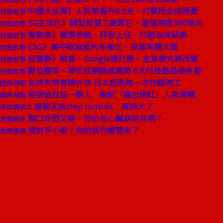
中國大反彈》人民幣看升6.5元、打擊民企成隱憂
封面故事
5G主流化》轉型智慧工廠靠它，產值將達500億元
封面故事
電動車》蘋果參戰、拜登上任，打破泡沫疑慮
封面故事
ESG》美中歐政策利多催化，投報率勝大盤
封面故事
反壟斷》臉書、Google遭打壓，生意模式將改變
封面故事
數位塵埃、零信任網路成趨勢 6大科技酷品搶先看
封面故事
支持失業者賺外快 日本超商推一次性臨時工
國際視窗
疫情造就這一群人 療癒「麵包網紅」人氣爆棚
國際視窗
邀聊天說step outside 麻煩大了
戒掉爛英文
胸口好悶又喘，你也有心臟病前兆嗎？
良醫問診
被對手小看？你的談判優勢來了
商周書摘