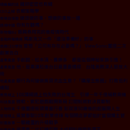
雞卵密密也有縫
總編輯的話
衣櫥策略學
CEO上線
做該做的事，想做的事放一邊
商場自慢塾
你有在聽嗎？
透視中國
振興券用完的後疫情時代
新物種Biz
馬斯克又一件「還沒準備好」的事
金融時報精選
曾想「公司有存在必要嗎？」 ViewSonic董座二次
商周CEO學院
創業告白
手創館、松本清、養樂多 都是這個神秘家族引進！
產業風雲
他，是辜濂松後台日最重要橋樑 台隆黃教漳人脈放大
產業風雲
術
銀行為何搶做房貸流血生意？「購屋生態圈」打敗低利
地產風雲
痛點
108課綱遇上怕失敗的台灣生 引爆一年千億補教商機
教育線上
微軟、索尼遊戲戰開新局 訂閱制將對決買斷制
科技風雲
千億董座街頭賣藝行善 彭双浪50歲後的超展開人生
人物特寫
吳寶春聊10年創業修煉 每個開店夢都始於當個爛主管
管理線上
一顆雞蛋的升級戰爭
封面故事
揪蛋農二代打轉型戰 大成飼料廠變新蛋王
封面故事