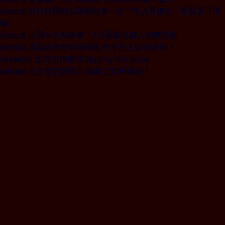
為何甘願做沒賺錢的第一名？市占是虛的，重點是「飛
封面故事
輪」
小資本也有機會！5分眾戰法讓人掏雙倍價
封面故事
挑戰首架零碳排飛機 空中巴士如何做到？
國際視窗
主管沒特權 也該go by the book
戒掉爛英文
犬主管這樣帶人 貓員工容易團滅！
商周書摘