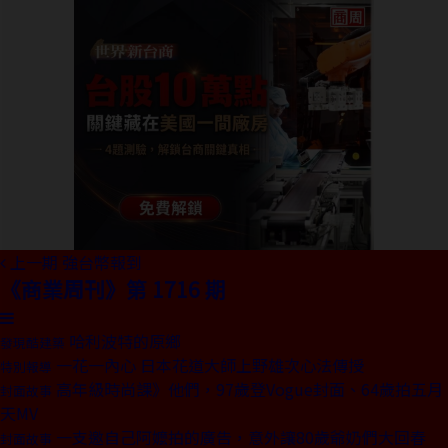
上一期
強台幣報到
《商業周刊》第 1716 期
哈利波特的原鄉
發現酷建築
一花一內心 日本花道大師上野雄次心法傳授
特別報導
高年級時尚課》他們，97歲登Vogue封面、64歲拍五月
封面故事
天MV
一支邀自己阿嬤拍的廣告，意外讓80歲爺奶們大回春
封面故事