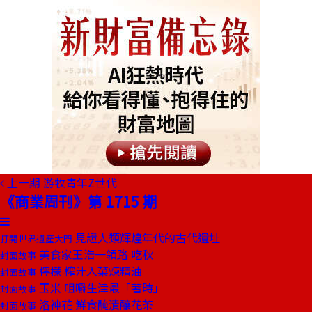
上一期
游牧青年Z世代
《商業周刊》第 1715 期
見證人類輝煌年代的古代遺址
打開世界遺產大門
美食家王浩一領路 吃秋
封面故事
檸檬 榨汁入菜煉精油
封面故事
玉米 咀嚼生津最「著時」
封面故事
洛神花 鮮食醃漬釀花茶
封面故事