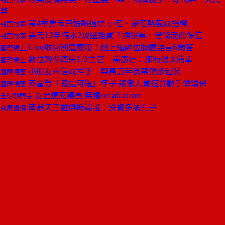
幣
第4季房市只怕熱過頭 小宅、豪宅熱度成指標
封面故事
美元12年縮水2成還能買？換股票、借錢反而保值
封面故事
Line收回別這麼用！超上道數位肢體語言6問答
管理線上
數位轉型痛失1/3主管 美廉社：那時想太簡單
管理線上
小朋友來信成推手 樂高五年後禁塑膠包裝
國際視窗
麥當勞「隨處可還」杯子 讓懶人買速食順手做環保
國際視窗
友台捷克議長 無懼retaliation
全球熱門字
商品天王羅傑斯認證：投資多讀孔子
商周書摘