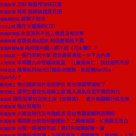
芝麻 製醬榨油採花蜜
封面故事
蕎麥 製餅做麵賞花田
封面故事
跟猴子對決
總編輯的話
圍在火爐邊的CEO
CEO上線
水至清則不近人情且沒有效率
商場自慢塾
健康氣象е起來 熱傷害風險不再
商周專欄
為何連中國人都不挺《花木蘭》？
金融時報精選
一張門禁刷卡單 掀新壽吳東進一夕下台內幕
火線話題
半導體九命怪貓做疫苗 71歲黃崇仁：我就是死不掉
人物特寫
蘋果每月66元訂閱串流服務 能逆襲Netflix、
科技風雲
Spotify？
免出國拿海外名校學位 在台灣留學潮來了
教育線上
留學生選校先看線上課 進入讀名校更平價的時代
教育線上
隱形冠軍怕交棒上演《世間情》 意外熱翻銀行這生意
金融街
強台幣報到！
封面故事
大降息時代又有強經濟 新台幣甜蜜期熱到明年
封面故事
強勢新台幣如何避匯損？工具機龍頭、IC通路王告白
封面故事
台股一路強到年底！緊盯失寵類股賺一波
封面故事
歐美疫情再燒，外匯要押誰？兩關鍵字：原物料、人民
封面故事