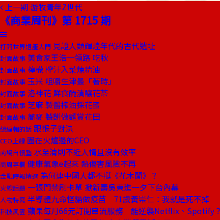
上一期
游牧青年Z世代
《商業周刊》第 1715 期
見證人類輝煌年代的古代遺址
打開世界遺產大門
美食家王浩一領路 吃秋
封面故事
檸檬 榨汁入菜煉精油
封面故事
玉米 咀嚼生津最「著時」
封面故事
洛神花 鮮食醃漬釀花茶
封面故事
芝麻 製醬榨油採花蜜
封面故事
蕎麥 製餅做麵賞花田
封面故事
跟猴子對決
總編輯的話
圍在火爐邊的CEO
CEO上線
水至清則不近人情且沒有效率
商場自慢塾
健康氣象е起來 熱傷害風險不再
商周專欄
為何連中國人都不挺《花木蘭》？
金融時報精選
一張門禁刷卡單 掀新壽吳東進一夕下台內幕
火線話題
半導體九命怪貓做疫苗 71歲黃崇仁：我就是死不掉
人物特寫
蘋果每月66元訂閱串流服務 能逆襲Netflix、Spotify
科技風雲