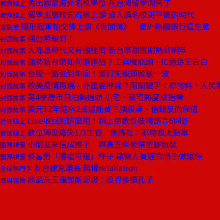
免出國拿海外名校學位 在台灣留學潮來了
教育線上
留學生選校先看線上課 進入讀名校更平價的時代
教育線上
隱形冠軍怕交棒上演《世間情》 意外熱翻銀行這生意
金融街
強台幣報到！
封面故事
大降息時代又有強經濟 新台幣甜蜜期熱到明年
封面故事
強勢新台幣如何避匯損？工具機龍頭、IC通路王告白
封面故事
台股一路強到年底！緊盯失寵類股賺一波
封面故事
歐美疫情再燒，外匯要押誰？兩關鍵字：原物料、人民
封面故事
第4季房市只怕熱過頭 小宅、豪宅熱度成指標
封面故事
美元12年縮水2成還能買？換股票、借錢反而保值
封面故事
Line收回別這麼用！超上道數位肢體語言6問答
管理線上
數位轉型痛失1/3主管 美廉社：那時想太簡單
管理線上
小朋友來信成推手 樂高五年後禁塑膠包裝
國際視窗
麥當勞「隨處可還」杯子 讓懶人買速食順手做環保
國際視窗
友台捷克議長 無懼retaliation
全球熱門字
商品天王羅傑斯認證：投資多讀孔子
商周書摘