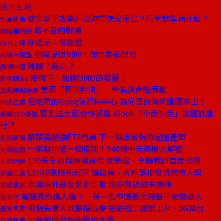
這片土地
徒步新手攻略》沒時間怎麼環島？行李該準備什麼？
封面故事
看不見的戰場
總編輯的話
好產品，壞運營
CEO上線
老闆沒想到的，你也要都想到
商場自慢塾
雞腳？鳳爪？
透視中國
疫情下，加速OMO的發展！
新物種Biz
美國「死刑判決」 華為逃命陷兩難
金融時報精選
狂吃電的Google資料中心 為何是台灣新護國神山？
科技風雲
暫別迪士尼合作蚵農 Klook「小步快走」攻國旅能
商周CEO學院
行？
解禁美豬換FTA門票 下一個該緊張的是國產車
焦點新聞
一年就拚這一個檔期！340億中元商機大解密
火線話題
150天全台拜廟搏感情 家樂福、全聯戰術首度公開
火線話題
LED檢測隱形冠軍 讓房東、客戶爭相投資的貴人學
產業風雲
台灣境外基金幣別亞軍 南非幣恐成未爆彈
投資焦點
電腦真的贏人腦？ 第一名中國基金操盤手是機器人
金融街
兩個失意大叔搭檔圓夢 把虧損工廠推上AI、5G舞台
產業風雲
一杯咖啡背後的數位大戰
封面故事