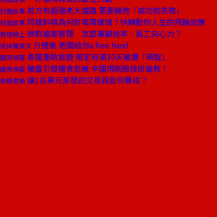
前方有超強老大擋路 更要擁抱「成功的失敗」
封面故事
同樣斜槓為何好壞兩樣情？快轉動你人生的飛輪效應
封面故事
微軟遠距管理 怎麼兼顧效率、員工向心力？
管理線上
升遷後 老闆給你a free hand
戒掉爛英文
泰國重啟旅遊 規定待滿30天被讚「明智」
國際視窗
豬瘟引發糧食危機 中國用刷臉技術搶救！
國際視窗
讓1兆美元蒸發的交易員如何養成？
商周書摘