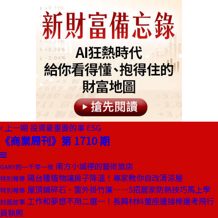
上一期
投資最重要的事 ESG
《商業周刊》第 1710 期
南方小城裡的藝術旅店
GARY的一千零一夜
陽台種植物讓房子降溫！專家教你自改清涼屋
特別報導
屋頂鋪碎石、窗外掛竹簾⋯⋯5招居家防熱技巧馬上學
特別報導
工作和夢想不用二選一！長興材料董座邊接棒邊考飛行
封面故事
員執照