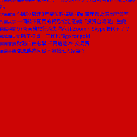
病
伺服器廠連3年雙位數擴編 擠到董座都要讓出辦公室
封面故事
一個敲不開門的貿易協定 恐讓「投資台灣潮」生變
封面故事
97％商務旅行消失 為何用Zoom、Skype取代不了？
國際視窗
除了投資 工作也該go for gold
戒掉爛英文
財務自由必學 千萬遠離2％交易費
商周書摘
張忠謀為何從不邀接班人家宴？
商周書摘