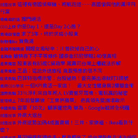
這裡有德國偵察機、輕航跑道⋯⋯高國倫與他的萬坪飛
封面故事
行窩
獨門絕活
總編輯的話
你是Day 1，還是Day 2心態？
CEO上線
求了5年，終於求成小股東
商場自慢塾
鮮魚湯
新物種Biz
親姪女揭秘辛：川普砍掉自己的心
金融時報精選
搶快吞下不平等條件 國泰金印尼慘賠140億真相
金融街
股東表有85度C吳政學 藏壽司台灣上櫃戰法拆解
產業風雲
王品：這趟外送旅程 竟跟預想的很不同
產業風雲
巴菲特指標示警：台股過熱！要完美出場就盯3訊號
投資焦點
一個KPI救活一家店！ 最大女性健身房2樓鍍金術
商周CEO學院
33％淨利來自年輕人 LV賣藍牙耳機、電玩贏的秘密
國際焦點
7年前發願做「工業界蘋果」 奇異領先變崩壞啟示
管理線上
雷軍「30次」顧茅廬挖角 華為、Google戰將全網羅
中國焦點
外商大返台
封面故事
外商逆勢加碼4成蓋賣場！三井、家樂福、Ikea看到什
封面故事
麼？
基因編輯龍頭推手、默克都來了 推台灣新創非洲治糖尿
封面故事