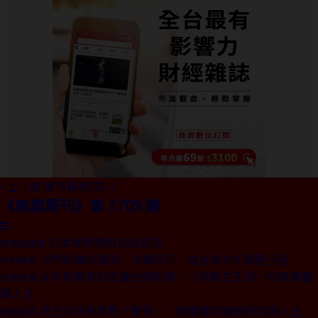
上一期
房市再熱3年！
《商業周刊》第 1709 期
日本建築師的白色巨塔
發現酷建築
冷門的礦坑煤田、洋樓茶行，成台灣文化朝聖小徑
特別報導
從外商菁英到走遍台南街巷，小吃教主王浩一改寫被離
封面故事
職人生
用生活在長濱熬「書粥」，高耀威40歲後的自營人生
封面故事