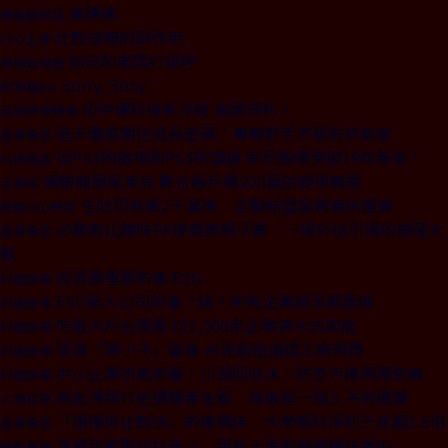
算總帳
總編輯的話
比較成癮的副作用
CEO上線
如何和老闆打招呼
商場自慢塾
Sorry, Sony
新物種Biz
印中爆科技新冷戰 美國得利！
金融時報精選
迪卡儂疫期逆成長密碼：專寵對手不要的菜鳥客
產業風雲
從PS3的傲慢到PS4的謙虛 索尼股價突破19年新高！
科技風雲
網銀龍頭吳東亮 數位帳戶飆200萬的變現難題
金融街
生吐司熱賣2千萬後 全聯結盟吳寶春的盤算
商周CEO學院
必勝客拉麵味PK達美樂親子團 一場外送引爆的披薩大
產業風雲
戰
投資最重要的事 ESG
封面故事
ESG是大公司的事？錯！所有企業遲早都要做
封面故事
吃電大戶台積電 拉1,500家企業擰水式節能
封面故事
環境「壞小子」變身 台泥創造循環工廠奇蹟
封面故事
中小企業也能部署！川湖回收水、防空污連閃兩危機
封面故事
熱血律師打造遺囑產生器 背後是一個人子的遺憾
人物特寫
「慢慢來比較快」的連鎖店 大學眼科淨利三年翻1.5倍
產業風雲
誰最可能取代抖音？ 用戶十億的最強模仿者IG
國際焦點