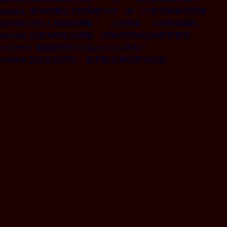
鴻海前鐵血法務長學OKR 第一步是禁簡報和閉嘴
管理線上
紐約人疫期瘋兩輪！ 台產機車、共享機車翻紅
國際視窗
沒國內線能加減賺 阿聯酋搭機送染疫喪葬險
國際視窗
美國盟邦拚5G能exclude華為？
全球熱門字
亞馬遜殺死的 是零售自滿和賣場過剩
商周書摘