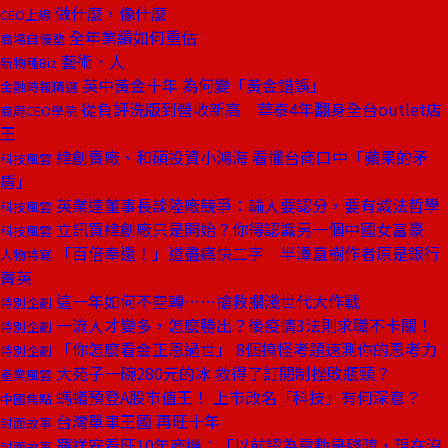
做什麼，像什麼
CEO上線
全年業績如何重估
商場自慢塾
藝術．人
新物種Biz
英中黃金十年 為何變「黃金錯誤」
金融時報精選
從負評洗版到營收新高 華泰4年翻身全台outlet店
商周CEO學院
王
緯創賣廠、和碩投資小鴻海 看懂台商口中「蘋果的矛
科技風雲
盾」
英業達董事長談陸廠競爭：輸人要認分，要有減法哲學
科技風雲
立訊買緯創廠只是開始？你得認識另一個中國女富豪
科技風雲
「百倍奉還！」道盡痛快二字 半澤直樹作者原是銀行
人物特寫
菁英
這一年如何不空轉……搶救擱淺世代大作戰
特別企劃
一流人才變多，怎麼勝出？後疫情3法則求職不卡關！
特別企劃
「你怎麼看金正恩過世」 8個搞怪考題速測你的思考力
特別企劃
大苑子一碗280元的冰 救得了訂閱制挫敗瓶頸？
產業風雲
螞蟻預登A股市值王！ 上市改名「科技」有何深意？
中國焦點
台灣單車王國 再旺十年
封面故事
羅祥安看旺10年商機：「以前認為電動是殘障，現在沒
封面故事