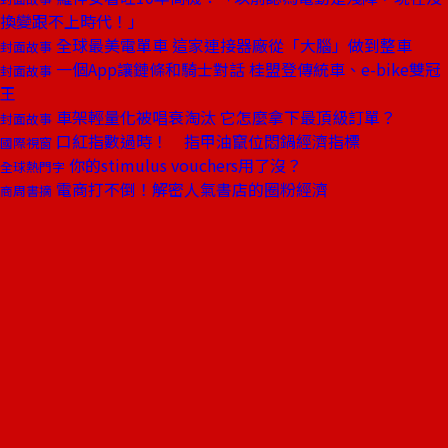
換變跟不上時代！」
全球最美電單車 這家連接器廠從「大腦」做到整車
封面故事
一個App讓鏈條和騎士對話 桂盟登傳統車、e-bike雙冠
封面故事
王
車架輕量化被唱衰淘汰 它怎麼拿下最頂級訂單？
封面故事
口紅指數過時！ 指甲油竄位悶鍋經濟指標
國際視窗
你的stimulus vouchers用了沒？
全球熱門字
電商打不倒！解密人氣書店的圈粉經濟
商周書摘