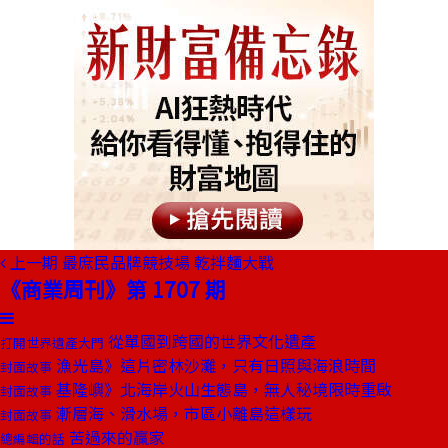
上一期
最庶民品牌競技場 乾拌麵大戰
《商業周刊》第 1707 期
從單國到跨國的世界文化遺產
打開世界遺產大門
漁光島》這片密林沙灘，只有日照與海浪時間
封面故事
基隆嶼》北海岸火山生態島，無人秘境限時重啟
封面故事
漸層海、滑水場，市區小離島這樣玩
封面故事
苦過來的贏家
總編輯的話