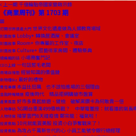
上一期
千億輪胎帝國家變啟示錄
《商業周刊》第 1703 期
世界文化遺產做為人類教育場域
打開世界遺產大門
Lobby+ 轉換居酒屋、會議室
封面故事
Room+ 你專屬的工作室、夜店
封面故事
Culture+ 逛藝術家房間、體驗祭典
封面故事
小場務奮鬥記
總編輯的話
一句話惹毛老闆
CEO上線
經營知識的價值鏈
商場自慢塾
最好的禮物
新物種Biz
本益比狂飆 也不該怕進場的三個理由
費雪專欄
疫後時代 精品拒網購搶市盤算
金融時報精選
好市多賣起旅遊、健檢 破解黑鑽卡為何敢貴一倍
產業風雲
5G開台重演499價格戰？ 中華電董座：就看誰的氣長
人物專訪
接掌雲門6天碰疫情 鄭宗龍：福氣啦！
人物特寫
10元就能買美股 投資小白爭奪戰來了！
投資焦點
為攻占千萬新世代的心 小員工能號令銀行總經理
投資焦點