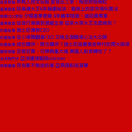
年輕人爬文玩股 愛貨比三家、相信財經網紅
投資焦點
除臭襪大王6年稱霸秘訣：電商上的菜市場叫賣法
產業風雲
夕陽產業老廠 4年痛宰陸廠、搶回蘋果單
商周CEO學院
從自行車做到潛艇生意 這家水袋大王怎麼做到？
產業風雲
迪士尼傳奇CEO
封面故事
從小場務翻身CEO 艾格五個職場心法大公開
封面故事
成也購併、敗也購併？迪士尼延續黃金時代的兩大麻煩
封面故事
豆腐狂賣、可樂銷量大減 美國人飲食轉性了？
國際視窗
亞洲邊境戰局simmer
全球熱門字
貝佐斯不敢說的事 亞馬遜臥底直擊
商周書摘