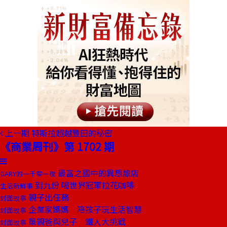
上一期
特斯拉超越豐田的秘密
《商業周刊》第 1702 期
最富之國中的異想旅店
GARY的一千零一夜
到九份 喝世界冠軍拉花咖啡
生活新鮮事
親子出任務
封面故事
企業家媽媽 陪孩子玩生活智慧
封面故事
單親爸與兒子 鐵人大挑戰
封面故事