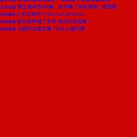
嬌生推深色OK繃 意外曝「貨架歧視」老問題
全球話題
別去煩他！He's out of sorts
戒掉爛英文
歐元告終喊了多年 為何仍沒成真？
商周書摘
法庭判決誰正確？AI比人腦可靠
商周書摘