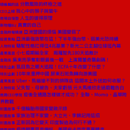
分散風險的終極之道
總編輯的話
我心中的猴子與蠻牛
CEO上線
人生的彼得原理
商場自慢塾
真實的自己
新物種Biz
亞洲盟國的煩惱 美國變弱了
金融時報精選
亞洲最強貨幣在這！下半年強台幣、弱美元恐持續
投資焦點
駱駝性格扛得住4兆基業？新光二公主越位接班內幕
人物特寫
小七疫期輸全家 揭羅智先180天追敵計
產業風雲
吳東亮爭奪彰銀最後一戰 上演獨董奇襲劇碼！
金融街
虱目魚之鄉大追蹤！ECFA十年改變了什麼？
特別企劃
10年來重押中國 屏東石斑魚轉向游美國
特別企劃
Uber、熊貓搶不到的排隊店 這間本土外送如何收服？
產業風雲
父失智、母被告、夫家虧損 元大馬維欣走過磨難告白
人物特寫
疫後全通路怎樣做才成功？ 全聯、Momo、晶華跨
商周CEO學院
界教戰
千億輪胎帝國家變啟示錄
封面故事
家族治理不家變，大立光、李錦記用這招
封面故事
正新因為它變天 印度製造為何行不通？
封面故事
疫情顛覆買車偏好 美國皮卡首度賣贏轎車
國際視窗