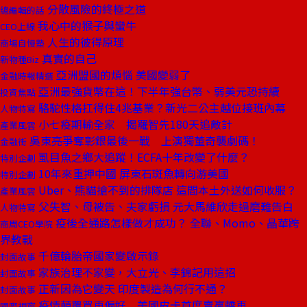
分散風險的終極之道
總編輯的話
我心中的猴子與蠻牛
CEO上線
人生的彼得原理
商場自慢塾
真實的自己
新物種Biz
亞洲盟國的煩惱 美國變弱了
金融時報精選
亞洲最強貨幣在這！下半年強台幣、弱美元恐持續
投資焦點
駱駝性格扛得住4兆基業？新光二公主越位接班內幕
人物特寫
小七疫期輸全家 揭羅智先180天追敵計
產業風雲
吳東亮爭奪彰銀最後一戰 上演獨董奇襲劇碼！
金融街
虱目魚之鄉大追蹤！ECFA十年改變了什麼？
特別企劃
10年來重押中國 屏東石斑魚轉向游美國
特別企劃
Uber、熊貓搶不到的排隊店 這間本土外送如何收服？
產業風雲
父失智、母被告、夫家虧損 元大馬維欣走過磨難告白
人物特寫
疫後全通路怎樣做才成功？ 全聯、Momo、晶華跨
商周CEO學院
界教戰
千億輪胎帝國家變啟示錄
封面故事
家族治理不家變，大立光、李錦記用這招
封面故事
正新因為它變天 印度製造為何行不通？
封面故事
疫情顛覆買車偏好 美國皮卡首度賣贏轎車
國際視窗