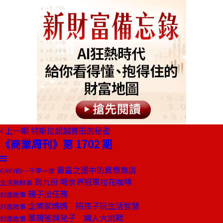
上一期
特斯拉超越豐田的秘密
《商業周刊》第 1702 期
最富之國中的異想旅店
GARY的一千零一夜
到九份 喝世界冠軍拉花咖啡
生活新鮮事
親子出任務
封面故事
企業家媽媽 陪孩子玩生活智慧
封面故事
單親爸與兒子 鐵人大挑戰
封面故事