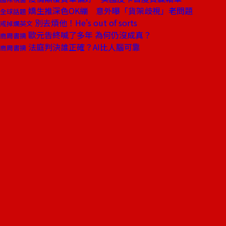
嬌生推深色OK繃 意外曝「貨架歧視」老問題
全球話題
別去煩他！He's out of sorts
戒掉爛英文
歐元告終喊了多年 為何仍沒成真？
商周書摘
法庭判決誰正確？AI比人腦可靠
商周書摘