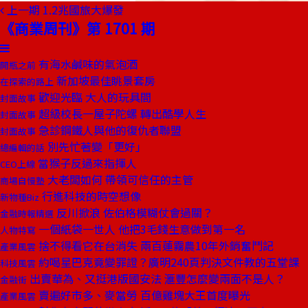
上一期
1.2兆國旅大爆發
《商業周刊》第 1701 期
有海水鹹味的氣泡酒
開瓶之前
新加坡最佳眺景套房
在探索的路上
歡迎光臨 大人的玩具間
封面故事
超級校長一屋子陀螺 轉出酷學人生
封面故事
急診鋼鐵人與他的復仇者聯盟
封面故事
別先忙著變「更好」
總編輯的話
當猴子反過來指揮人
CEO上線
大老闆如何 帶領可信任的主管
商場自慢塾
行進科技的時空想像
新物種Biz
反川掀浪 佐伯格模糊仗會過關？
金融時報精選
一個紙袋一世人 他把3毛錢生意做到第一名
人物特寫
捨不得看它在台消失 兩百蓮霧農10年外銷奮鬥記
產業風雲
約喝星巴克竟變罪證？廣明240頁判決文件教的五堂課
科技風雲
出賣華為、又挺港版國安法 滙豐怎麼變兩面不是人？
金融街
賣遍好市多、麥當勞 百億雞塊大王首度曝光
產業風雲