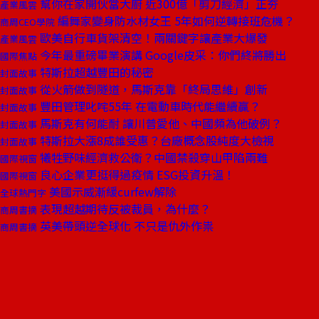
幫你在家開伙當大廚 近300億「剪刀經濟」正夯
產業風雲
編舞家變身防水材女王 5年如何逆轉接班危機？
商周CEO學院
歐美自行車貨架清空！兩關鍵字讓產業大爆發
產業風雲
今年最重磅畢業演講 Google皮采：你們終將勝出
國際焦點
特斯拉超越豐田的秘密
封面故事
從火箭做到隧道，馬斯克靠「終局思維」創新
封面故事
豐田管理叱咤55年 在電動車時代能繼續贏？
封面故事
馬斯克有何能耐 讓川普愛他、中國頻為他破例？
封面故事
特斯拉大漲8成誰受惠？台廠概念股純度大檢視
封面故事
犧牲野味經濟救公衛？中國禁殺穿山甲陷兩難
國際視窗
良心企業更挺得過疫情 ESG投資升溫！
國際視窗
美國示威漸緩curfew解除
全球熱門字
表現超越期待反被裁員，為什麼？
商周書摘
英美帶頭逆全球化 不只是仇外作祟
商周書摘