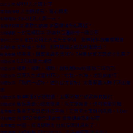
API型人才請上座
CEO上線
人生路還長，寬心慢走
商場自慢塾
如何比別人貴一元？
新物種Biz
暴動加病毒 美國鐵鏽帶能再起？
金融時報精選
一封電郵副本 恐讓林百里賠掉一間公司
火線話題
他的公司比大立光更會賺 最神秘科技老董現身
商周CEO學院
家樂福、全聯 超市雙雄決戰電商誰勝出？
焦點新聞
終身險、儲蓄險最多貴30％ 7月起保單怎麼買才划算？
投資焦點
1.2兆國旅大爆發
封面故事
補助、補助、補助！越救越low的國旅三缺現形
封面故事
亞果入主燦星的野心：給我一片海，攻跳島旅行
封面故事
「我們一起好，這片山才會好」太魯閣晶英聯手深山旅
封面故事
店
敢4年漲6倍體驗價！宜蘭阿嬤打造歡樂有機村
封面故事
嚴長壽憂心國旅發燒：現在是機會，也可能是災難
封面故事
饗食天堂自建外送平台！它有何本事對抗熊貓、Uber
產業風雲
台灣5G標金全球最貴 資費卻最低的秘密
科技風雲
中國、疫情雙助攻 台劇復興浪潮來了！
產業風雲
英相搶救「封城世代」 為何寄望學徒培訓？
國際視窗