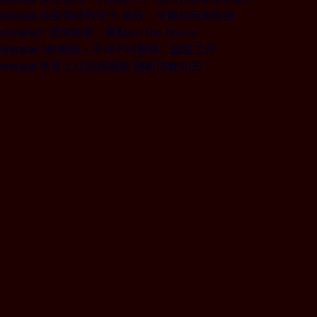
趁疫情拯救空污 倫敦、米蘭設無車街道
國際視窗
老闆請客，餐點on the house
戒掉爛英文
4成美國人不得不的選擇：幽靈工作
商周書摘
新官上任到搞砸鍋 限期決戰90天！
商周書摘