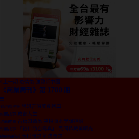
上一期
疫情後 強勢新中國
《商業周刊》第 1700 期
隈研吾的美食列車
發現酷建築
藏書人生
封面故事
古籍如藝品 裝幀版本學問窺秘
封面故事
「裕仁訪台寫真」 民間私藏首曝光
封面故事
應付問題 解決問題
總編輯的話