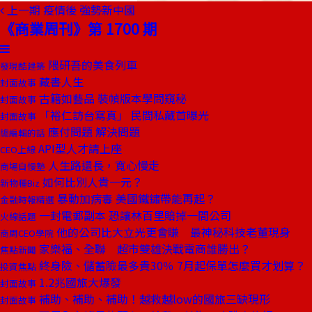
上一期
疫情後 強勢新中國
《商業周刊》第 1700 期
隈研吾的美食列車
發現酷建築
藏書人生
封面故事
古籍如藝品 裝幀版本學問窺秘
封面故事
「裕仁訪台寫真」 民間私藏首曝光
封面故事
應付問題 解決問題
總編輯的話
API型人才請上座
CEO上線
人生路還長，寬心慢走
商場自慢塾
如何比別人貴一元？
新物種Biz
暴動加病毒 美國鐵鏽帶能再起？
金融時報精選
一封電郵副本 恐讓林百里賠掉一間公司
火線話題
他的公司比大立光更會賺 最神秘科技老董現身
商周CEO學院
家樂福、全聯 超市雙雄決戰電商誰勝出？
焦點新聞
終身險、儲蓄險最多貴30％ 7月起保單怎麼買才划算？
投資焦點
1.2兆國旅大爆發
封面故事
補助、補助、補助！越救越low的國旅三缺現形
封面故事