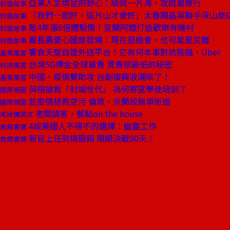
亞果入主燦星的野心：給我一片海，攻跳島旅行
封面故事
「我們一起好，這片山才會好」太魯閣晶英聯手深山旅
封面故事
敢4年漲6倍體驗價！宜蘭阿嬤打造歡樂有機村
封面故事
嚴長壽憂心國旅發燒：現在是機會，也可能是災難
封面故事
饗食天堂自建外送平台！它有何本事對抗熊貓、Uber
產業風雲
台灣5G標金全球最貴 資費卻最低的秘密
科技風雲
中國、疫情雙助攻 台劇復興浪潮來了！
產業風雲
英相搶救「封城世代」 為何寄望學徒培訓？
國際視窗
趁疫情拯救空污 倫敦、米蘭設無車街道
國際視窗
老闆請客，餐點on the house
戒掉爛英文
4成美國人不得不的選擇：幽靈工作
商周書摘
新官上任到搞砸鍋 限期決戰90天！
商周書摘