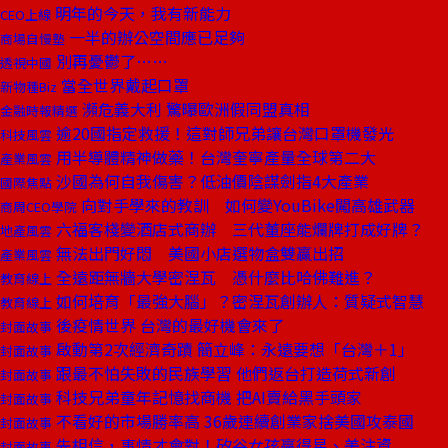
明年的今天，我有新能力
CEO上線
一半的辦公空間應已足夠
商場自慢塾
別再憂鬱了……
透視中國
當全世界戴起口罩
新物種Biz
瀕危義大利 驚曝歐洲假同盟真相
金融時報精選
逾20國指定救援！這對師兄弟讓台灣口罩機發光
科技風雲
用半導體精神做藥！台灣奎寧產量全球第二大
產業風雲
沙國為何自我傷害？低油價陰謀劍指4大產業
國際焦點
向對手學來的教訓 如何變YouBike闖高雄武器
商周CEO學院
六福客棧變酒店式商辦 三代董座能爛牌打成好牌？
地產風雲
無法出門好悶 美國小店選物盒雙贏出招
產業風雲
全遠距無牆大學密涅瓦 憑什麼比哈佛難進？
教育線上
如何培育「最強大腦」？密涅瓦創辦人：質疑式智慧
教育線上
後疫情世界 台灣的最好機會來了
封面故事
啟動第2次經濟奇蹟 簡立峰：永遠要想「台灣＋1」
封面故事
跟最不怕失敗的民族學習 他們返台打造荷式新創
封面故事
科技兄弟童年記憶找商機 把AI賣給黑手頭家
封面故事
不看好的市場勝率高 36歲連續創業家捨美國攻泰國
封面故事
先相信，事情才會對！矽谷女孩贏得星、美注資
封面故事