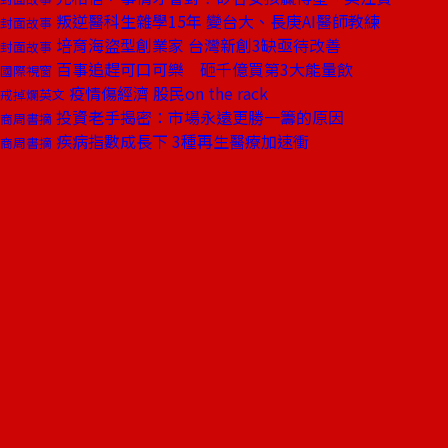
叛逆醫科生雜學15年 變台大、長庚AI醫師教練
封面故事
培育海盜型創業家 台灣新創3缺亟待改善
封面故事
百事追趕可口可樂 砸千億買第3大能量飲
國際視窗
疫情傷經濟 股民on the rack
戒掉爛英文
投資老手揭密：市場永遠更勝一籌的原因
商周書摘
疾病指數成長下 3種再生醫療加速衝
商周書摘