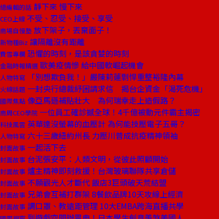
靜下來 慢下來
總編輯的話
不受、忍受、接受、享受
CEO上線
放下架子，丟棄面子！
商場自慢塾
讓隔離沒有距離
新物種Biz
恐懼的時刻，是該貪婪的時刻
費雪專欄
歐美疫情慘 給中國軟崛起機會
金融時報精選
「別想欺負我！」嚴陳莉蓮剽悍重整裕隆內幕
人物特寫
一封央行總裁紓困請求信 揭台企資金「渴死危機」
火線話題
像亞馬遜補貼壯大 為何瑞幸走上造假路？
國際焦點
一位員工確診撼全球！4千億被動元件霸主揭密
商周CEO學院
英華達沒螢幕的血壓計 為何能技壓電子五哥？
科技風雲
六十三歲紐約州長 力壓川普成抗疫精神領袖
人物特寫
一起活下去
封面故事
台泥張安平：人類文明，從彼此照顧開始
封面故事
爐主精神即刻救援！台灣玻璃聯隊共享倉儲
封面故事
不願觀光人才斷代 飯店3巨頭破天荒結盟
封面故事
兄弟會互補打群架 8餐飲品牌10天攻線上經濟
封面故事
調口罩、教遠距管理 10大EMBA跨海直播共學
封面故事
到遊戲空間辦畢典！日本學生創意羨煞美國人
國際視窗