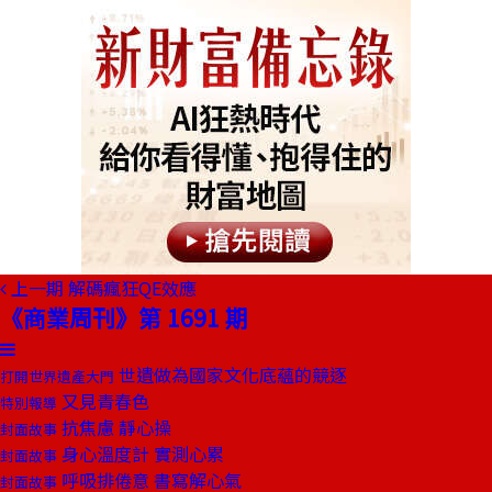
上一期
解碼瘋狂QE效應
《商業周刊》第 1691 期
世遺做為國家文化底蘊的競逐
打開世界遺產大門
又見青春色
特別報導
抗焦慮 靜心操
封面故事
身心溫度計 實測心累
封面故事
呼吸排倦意 書寫解心氣
封面故事