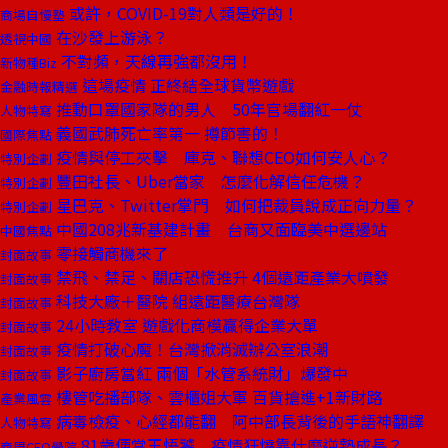
或許，COVID-19對人類是好的！
商場自慢塾
在沙發上游泳？
透視中國
不對頻，天線再強都沒用！
新物種Biz
這場疫情 正終結全球貨幣遊戲
金融時報精選
推動口罩國家隊的男人 50年官場翻紅一仗
人物特寫
義國武肺死亡率第一 撙節害的！
國際焦點
疫情與停工夾擊 庫克、聯想CEO如何安人心？
特別企劃
豐田社長、Uber當家 怎麼化解信任危機？
特別企劃
星巴克、Twitter掌門 如何把裁員說成正向力量？
特別企劃
中國208兆新基建計畫 台商又面臨美中選邊站
中國焦點
零接觸商機來了
封面故事
禁飛、禁足、關店恐慌推升 4個遠距產業大噴發
封面故事
科技大廠＋醫院 組遠距醫療台灣隊
封面故事
24小時教室 遊戲化商模贏得企業大單
封面故事
疫情打破心魔！台灣掀消滅辦公室浪潮
封面故事
影子廚房當紅 兩個「水管系統財」爆發中
封面故事
樓管吃播部隊、雲櫃姐大軍 百貨搶進+1新財路
產業風雲
病毒檢疫、心經都能翻 阿中部長背後的手語神翻譯
人物特寫
81歲便當王悟饕 疫情狂燒靠什麼逆勢成長？
商周CEO學院