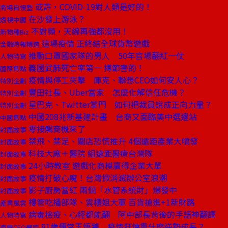
或許，COVID-19對人類是好的！
商場自慢塾
在沙發上游泳？
透視中國
不對頻，天線再強都沒用！
新物種Biz
這場疫情 正終結全球貨幣遊戲
金融時報精選
推動口罩國家隊的男人 50年官場翻紅一仗
人物特寫
義國武肺死亡率第一 撙節害的！
國際焦點
疫情與停工夾擊 庫克、聯想CEO如何安人心？
特別企劃
豐田社長、Uber當家 怎麼化解信任危機？
特別企劃
星巴克、Twitter掌門 如何把裁員說成正向力量？
特別企劃
中國208兆新基建計畫 台商又面臨美中選邊站
中國焦點
零接觸商機來了
封面故事
禁飛、禁足、關店恐慌推升 4個遠距產業大噴發
封面故事
科技大廠＋醫院 組遠距醫療台灣隊
封面故事
24小時教室 遊戲化商模贏得企業大單
封面故事
疫情打破心魔！台灣掀消滅辦公室浪潮
封面故事
影子廚房當紅 兩個「水管系統財」爆發中
封面故事
樓管吃播部隊、雲櫃姐大軍 百貨搶進+1新財路
產業風雲
病毒檢疫、心經都能翻 阿中部長背後的手語神翻譯
人物特寫
81歲便當王悟饕 疫情狂燒靠什麼逆勢成長？
商周CEO學院