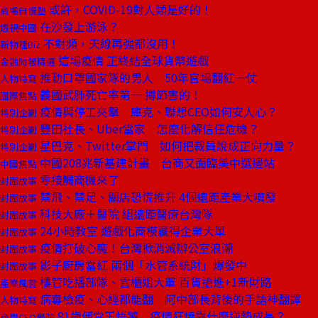
或許，COVID-19對人類是好的！
商場自慢塾
在沙發上游泳？
透視中國
不對頻，天線再強都沒用！
新物種Biz
這場疫情 正終結全球貨幣遊戲
金融時報精選
推動口罩國家隊的男人 50年官場翻紅一仗
人物特寫
義國武肺死亡率第一 撙節害的！
國際焦點
疫情與停工夾擊 庫克、聯想CEO如何安人心？
特別企劃
豐田社長、Uber當家 怎麼化解信任危機？
特別企劃
星巴克、Twitter掌門 如何把裁員說成正向力量？
特別企劃
中國208兆新基建計畫 台商又面臨美中選邊站
中國焦點
零接觸商機來了
封面故事
禁飛、禁足、關店恐慌推升 4個遠距產業大噴發
封面故事
科技大廠＋醫院 組遠距醫療台灣隊
封面故事
24小時教室 遊戲化商模贏得企業大單
封面故事
疫情打破心魔！台灣掀消滅辦公室浪潮
封面故事
影子廚房當紅 兩個「水管系統財」爆發中
封面故事
樓管吃播部隊、雲櫃姐大軍 百貨搶進+1新財路
產業風雲
病毒檢疫、心經都能翻 阿中部長背後的手語神翻譯
人物特寫
81歲便當王悟饕 疫情狂燒靠什麼逆勢成長？
商周CEO學院