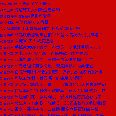
不要面子的，最大！
總編輯的話
從砌磚工人到教堂建築師
CEO上線
從純感覺到可衡量
商場自慢塾
AI時代的人文衝擊
新物種Biz
十年零成就研究 我挺英國賭一把
金融時報精選
華為風暴恐衝擊台積15%營收 為何外資仍喊進？
國際焦點
關鍵30 天！戰疫聖經
封面故事
手搖茶大咖不減薪、不裁員 冬眠計畫穩人心！
封面故事
力求120分安全感 百億餐飲王國推體溫卡
封面故事
武漢封城大苦主 車飾王白領也能補位上工
封面故事
和尚念經法貫徹防疫 優先照顧好兩萬運匠
封面故事
百歲行庫3小時視訊搞定 連台北封城都有B計畫
封面故事
可以無薪假、裁員嗎？危機用人4問答
封面故事
兩封信沸騰廠商、員工 百貨龍頭11天數位轉型戰
封面故事
住房率冠軍拒殺價、砍成本 要客人因危機愛上它
封面故事
外送爆米花、戲院開趴 影城雙雄奇招搶心占率
封面故事
發生Ａ、看到Ｂ、想到Ｃ 3C老店聯想力閃過斷鏈
封面故事
電商一哥拚多咬一口商機 關鍵竟是賣好衛生紙
封面故事
每個企業都該有一個緊張大師 黑天鵝應變5問答
封面故事