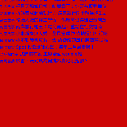
把黑天鵝當日常！紡織霸王：你要有板凳備位
封面故事
抗煞養成超前執行力 這家銀行刷卡額暴增2成
封面故事
輪胎大廠的停工學習：供應商也得雞蛋分開放
封面故事
兩岸旅行箱王：電商再起，重點在社交電商
封面故事
小米新機無人秀、全民當房仲 疫情逼出神行銷
封面故事
搶不到陸客反救一命 旅遊龍頭單日股價漲13％
國際視窗
Spotify歌單吐心聲：每年二月最憂鬱！
國際視窗
武肺還在亂 工廠全面resume難
全球熱門字
臉書、沃爾瑪為何挑昂貴地段落腳？
商周書摘