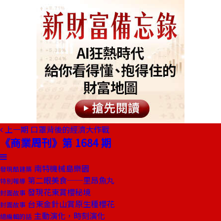
上一期
口罩背後的經濟大作戰
《商業周刊》第 1684 期
南特機械島樂園
發現酷建築
第二眼美食──里昂魚丸
特別報導
發現花東賞櫻秘境
封面故事
台東金針山賞原生種櫻花
封面故事
主動演化，時刻演化
總編輯的話