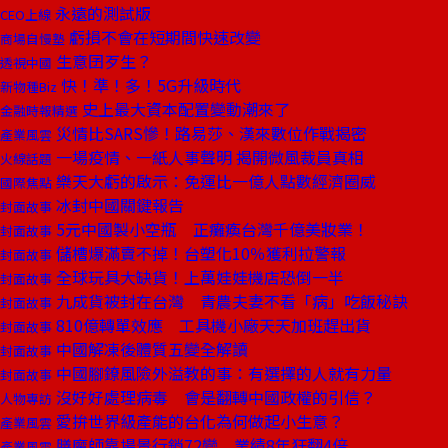
永遠的測試版
CEO上線
虧損不會在短期間快速改變
商場自慢塾
生意囝歹生？
透視中國
快！準！多！5G升級時代
新物種Biz
史上最大資本配置變動潮來了
金融時報精選
災情比SARS慘！路易莎、漢來數位作戰揭密
產業風雲
一場疫情、一紙人事聲明 揭開微風裁員真相
火線話題
樂天大虧的啟示：免運比一億人點數經濟圈威
國際焦點
冰封中國關鍵報告
封面故事
5元中國製小空瓶 正癱瘓台灣千億美妝業！
封面故事
儲槽爆滿賣不掉！台塑化10％獲利拉警報
封面故事
全球玩具大缺貨！上萬娃娃機店恐倒一半
封面故事
九成貨被封在台灣 青農夫妻不看「病」吃飯秘訣
封面故事
810億轉單效應 工具機小廠天天加班趕出貨
封面故事
中國解凍後體質五變全解讀
封面故事
中國腳鐐風險外溢教的事：有選擇的人就有力量
封面故事
沒好好處理病毒 會是翻轉中國政權的引信？
人物專訪
愛拚世界級產能的台化為何做起小生意？
產業風雲
膳魔師靠場景行銷72變 業績8年狂翻4倍
產業風雲