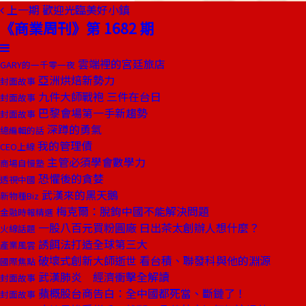
上一期
歡迎光臨美好小鎮
《商業周刊》第 1682 期
雲端裡的宮廷旅店
GARY的一千零一夜
亞洲烘焙新勢力
封面故事
九件大師戰袍 三件在台日
封面故事
巴黎會場第一手新趨勢
封面故事
深蹲的勇氣
總編輯的話
我的管理債
CEO上線
主管必須學會數學力
商場自慢塾
恐懼後的貪婪
透視中國
武漢來的黑天鵝
新物種Biz
梅克爾：脫鉤中國不能解決問題
金融時報精選
一股八百元買粉圓廠 日出茶太創辦人想什麼？
火線話題
誘餌法打造全球第三大
產業風雲
破壞式創新大師逝世 看台積、聯發科與他的淵源
國際焦點
武漢肺炎 經濟衝擊全解讀
封面故事
蘋概股台商告白：全中國都死當、斷鏈了！
封面故事