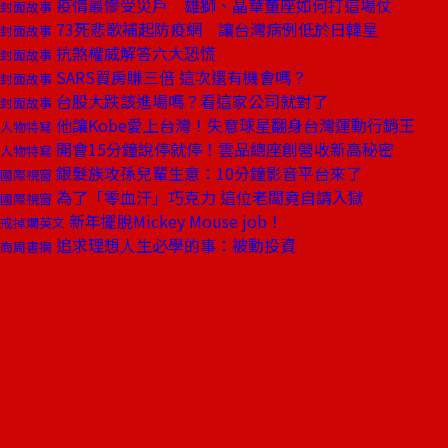
疫情最慘受災戶 雄獅、晶華董座如何打這場仗
封面故事
73死悲歌補起防疫網 讓台灣病例低於日韓星
封面故事
抗煞權威解答六大恐慌
封面故事
SARS買房賺三倍 這次還有機會嗎？
封面故事
台股大跌該進場嗎？看這家公司就對了
封面故事
他讓Kobe愛上台灣！失意球星翻身台灣運動行銷王
人物特寫
開會15分鐘說停就停！雲品總座創營收新高秘密
人物特寫
銀髮族攻孫兒輩生意：10分鐘影音平台來了
國際視窗
為了「零血汗」巧克力 這位老闆竟自請入獄
國際視窗
新年擺脫Mickey Mouse job！
戒掉爛英文
追求理想人生必學的事：被動投資
商周書摘