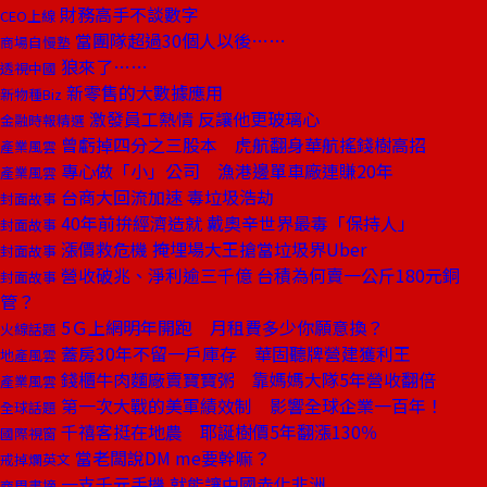
財務高手不談數字
CEO上線
當團隊超過30個人以後……
商場自慢塾
狼來了……
透視中國
新零售的大數據應用
新物種Biz
激發員工熱情 反讓他更玻璃心
金融時報精選
曾虧掉四分之三股本 虎航翻身華航搖錢樹高招
產業風雲
專心做「小」公司 漁港邊單車廠連賺20年
產業風雲
台商大回流加速 毒垃圾浩劫
封面故事
40年前拚經濟造就 戴奧辛世界最毒「保持人」
封面故事
漲價救危機 掩埋場大王搶當垃圾界Uber
封面故事
營收破兆、淨利逾三千億 台積為何賣一公斤180元銅
封面故事
管？
5Ｇ上網明年開跑 月租費多少你願意換？
火線話題
蓋房30年不留一戶庫存 華固聽牌營建獲利王
地產風雲
錢櫃牛肉麵廠賣寶寶粥 靠媽媽大隊5年營收翻倍
產業風雲
第一次大戰的美軍績效制 影響全球企業一百年！
全球話題
千禧客挺在地農 耶誕樹價5年翻漲130％
國際視窗
當老闆說DM me要幹嘛？
戒掉爛英文
一支千元手機 就能讓中國赤化非洲
商周書摘