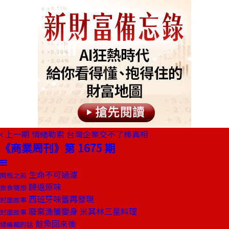
上一期
情緒勒索 台灣企業交不了棒真相
《商業周刊》第 1675 期
生命不可過濾
開瓶之前
歸返原味
旅食隨想
西班牙味蕾再發現
封面故事
廢棄漁獲變身 米其林三星料理
封面故事
鮭魚回來後
總編輯的話