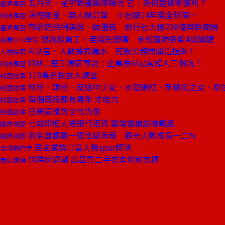
五月天、星宇動畫團隊曝光 它，為何選擇零獲利？
產業風雲
深挖衛星、無人機訂單 小台廠14年變全球第一
科技風雲
帶爺奶拍網美照、做蛋糕 旅行社大搶230億樂齡商機
產業風雲
想說服員工，老闆先閉嘴 系統龍頭多賺4成關鍵
商周CEO學院
AI法官、大數據抓漏水 死板公務機關活過來！
人物特寫
IBM二把手獨家專訪：企業拚AI最常掉入三個坑！
科技風雲
118萬首投族大調查
封面故事
柯粉、韓粉、反送中少女、水管網紅、新移民之女、原住
封面故事
每個政策都有青年 才給力
封面故事
日美這樣防世代仇恨
封面故事
七成印度人被銀行拒貸 雲端當鋪趁機崛起
國際視窗
無名首都靠一張性感海報 觀光人數成長一二％
國際視窗
民主黨誇口富人稅spur經濟
全球熱門字
快時尚退潮 高品質二手衣進你家衣櫃
商周書摘