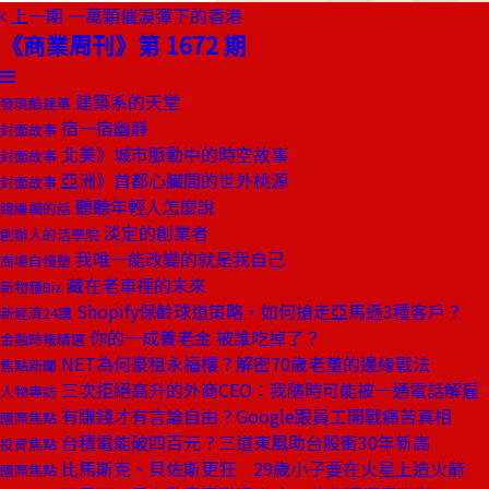
上一期
一萬顆催淚彈下的香港
《商業周刊》第 1672 期
建築系的天堂
發現酷建築
宿一宿幽靜
封面故事
北美》城市脈動中的時空故事
封面故事
亞洲》首都心臟間的世外桃源
封面故事
聽聽年輕人怎麼說
總編輯的話
淡定的創業者
創辦人的活學院
我唯一能改變的就是我自己
商場自慢塾
藏在老車裡的未來
新物種Biz
Shopify保齡球道策略，如何搶走亞馬遜3種客戶？
新經濟24講
你的一成養老金 被誰吃掉了？
金融時報精選
NET為何豪租永福樓？解密70歲老董的邊緣戰法
焦點新聞
三次拒絕高升的外商CEO：我隨時可能被一通電話解雇
人物專訪
有賺錢才有言論自由？Google跟員工開戰痛苦真相
國際焦點
台積電能破四百元？三道東風助台股衝30年新高
投資焦點
比馬斯克、貝佐斯更狂 29歲小子要在火星上造火箭
國際焦點