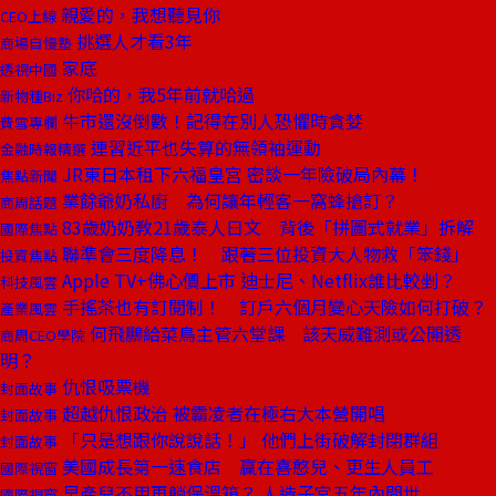
親愛的，我想聽見你
CEO上線
挑選人才看3年
商場自慢塾
家底
透視中國
你哈的，我5年前就哈過
新物種Biz
牛市還沒倒數！記得在別人恐懼時貪婪
費雪專欄
連習近平也失算的無領袖運動
金融時報精選
JR東日本租下六福皇宮 密談一年險破局內幕！
焦點新聞
業餘爺奶私廚 為何讓年輕客一窩蜂搶訂？
商周話題
83歲奶奶教21歲泰人日文 背後「拼圖式就業」拆解
國際焦點
聯準會三度降息！ 跟著三位投資大人物救「笨錢」
投資焦點
Apple TV+佛心價上市 迪士尼、Netflix誰比較剉？
科技風雲
手搖茶也有訂閱制！ 訂戶六個月變心天險如何打破？
產業風雲
何飛鵬給菜鳥主管六堂課 該天威難測或公開透
商周CEO學院
明？
仇恨吸票機
封面故事
超越仇恨政治 被霸凌者在極右大本營開唱
封面故事
「只是想跟你說說話！」 他們上街破解封閉群組
封面故事
美國成長第一速食店 贏在喜憨兒、更生人員工
國際視窗
早產兒不用再躺保溫箱？ 人造子宮五年內問世
國際視窗