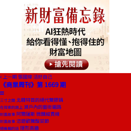
上一期
張國煒 活好自己
《商業周刊》第 1669 期
北韓特首的絕代雙膠鍋
三寸之間
瀨戶內的藝術遍路
在探索的路上
阿爾薩斯 微醺縱貫線
封面故事
恣遊歡騰酸菜節
封面故事
隱形高牆
總編輯的話