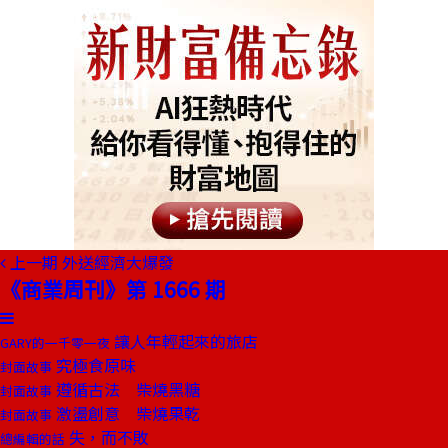
上一期
外送經濟大爆發
《商業周刊》第 1666 期
讓人年輕起來的旅店
GARY的一千零一夜
究極食原味
封面故事
遵循古法 柴燒黑糖
封面故事
激盪創意 柴燒果乾
封面故事
失，而不敗
總編輯的話