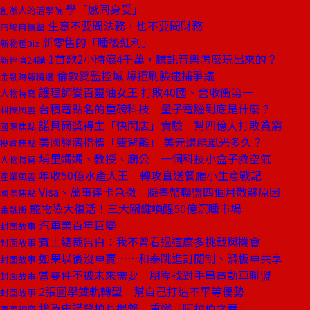
學「感同身受」
創辦人的活學院
生意不要問法務，也不要問財務
商場自慢塾
新零售的「睡後紅利」
新物種Biz
1首歌2小時滾4千萬，騰訊音樂怎麼玩出來的？
新經濟24講
倫敦變監控城 爆拒刷臉逮捕爭議
金融時報精選
護理師變百靈油女王 打敗40國、營收衝第一
人物特寫
台積電點名的重磅科技 量子電腦到底是什麼？
科技風雲
諾貝爾獎得主「快閃店」實驗 幫四億人打敗貧窮
國際焦點
美國經濟指標「雙背離」 美元還能風光多久？
投資焦點
埔里媽媽、教授、廟公 一個科技小盒子救空氣
人物特寫
年收50億水產大王 轉攻直送餐廳小生意戰記
產業風雲
Visa、萬事達卡急撤 臉書幣聯盟四個月散夥原因
國際焦點
寵物險大復活！三大關鍵喚醒50億沉睡市場
金融街
汽車業百年巨變
封面故事
賓士總裁告白：我不曾看過這麼多挑戰與機會
封面故事
如果以後沒車賣……和泰跳進訂閱制、滑板車共享
封面故事
當零件不被未來需要 朋程找對手串電動車聯盟
封面故事
2張圖學雙軌轉型 幫自己打造不平等優勢
封面故事
埃及史諾登拍片揭弊 重燃「阿拉伯之春」
國際視窗