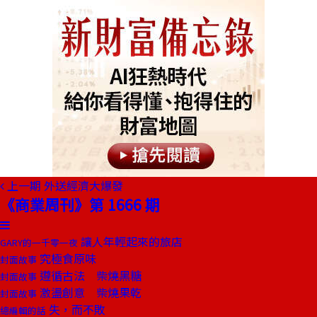
上一期
外送經濟大爆發
《商業周刊》第 1666 期
讓人年輕起來的旅店
GARY的一千零一夜
究極食原味
封面故事
遵循古法 柴燒黑糖
封面故事
激盪創意 柴燒果乾
封面故事
失，而不敗
總編輯的話