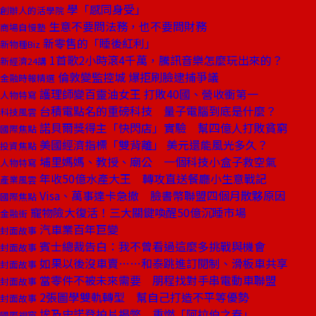
學「感同身受」
創辦人的活學院
生意不要問法務，也不要問財務
商場自慢塾
新零售的「睡後紅利」
新物種Biz
1首歌2小時滾4千萬，騰訊音樂怎麼玩出來的？
新經濟24講
倫敦變監控城 爆拒刷臉逮捕爭議
金融時報精選
護理師變百靈油女王 打敗40國、營收衝第一
人物特寫
台積電點名的重磅科技 量子電腦到底是什麼？
科技風雲
諾貝爾獎得主「快閃店」實驗 幫四億人打敗貧窮
國際焦點
美國經濟指標「雙背離」 美元還能風光多久？
投資焦點
埔里媽媽、教授、廟公 一個科技小盒子救空氣
人物特寫
年收50億水產大王 轉攻直送餐廳小生意戰記
產業風雲
Visa、萬事達卡急撤 臉書幣聯盟四個月散夥原因
國際焦點
寵物險大復活！三大關鍵喚醒50億沉睡市場
金融街
汽車業百年巨變
封面故事
賓士總裁告白：我不曾看過這麼多挑戰與機會
封面故事
如果以後沒車賣……和泰跳進訂閱制、滑板車共享
封面故事
當零件不被未來需要 朋程找對手串電動車聯盟
封面故事
2張圖學雙軌轉型 幫自己打造不平等優勢
封面故事
埃及史諾登拍片揭弊 重燃「阿拉伯之春」
國際視窗