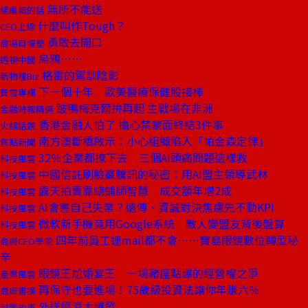
無所不能送
總編輯的話
什麼叫作Tough？
CEO上線
勇敢去開口
商場自慢塾
烏鴉……
透視中國
格雷的駕訓陰影
新物種Biz
下一個十年 歐美醫療保健股接棒
費雪專欄
跛鴨梅克爾拚再起 主戰場在非洲
金融時報精選
香港金融人怕了 擔心禁蒙面終結3件事
火線話題
南方澳斷橋啟示：小心組織陷入「帕金森定律」
焦點新聞
32％企業都撩下去 三個AI頭痛問題這樣救
科技風雲
中國信託刷臉贏騰訊的秘密：用AI盟主領導武林
科技風雲
露天拍賣靠總鋪師智慧 成交額年增2成
科技風雲
AI會害自己失業？遠傳、資誠對決焦慮先不動KPI
科技風雲
微軟新手機竟用Google系統 敵人變盟友背後盤算
科技風雲
四年前員工連mail都不會……寶島眼鏡數位轉型秘
商周CEO學院
辛
眼鏡王尬婚宴王 一場豬瘟點爆的經營權之爭
產業風雲
再保守也要進場！75歲級投資法讓你年賺六％
商周書摘
外送經濟大爆發
封面故事