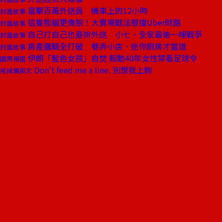
直擊百萬外送員 機車上的12小時
封面故事
這隻熊貓更像狼！大賣場戰法狠擋Uber財路
封面故事
自己打自己也要拚外送 小七、全家最後一哩戰爭
封面故事
房產邏輯全打破 巷弄小店、迷你廚房才當道
封面故事
伊朗「藍色女孩」自焚 鬆動40年女性禁看足球令
國際視窗
Don't feed me a line. 別想我上鉤
戒掉爛英文