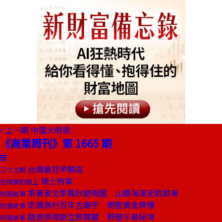
上一期
中國大倒退
《商業周刊》第 1665 期
台南最狂早餐店
三寸之間
瑞士狗事
在探索的路上
乘著東北季風秋遊南國 山巔海濱走跳屏東
封面故事
走讀漁村百年古廟宇 朝聖黃金牌樓
封面故事
踏查排灣族生態寶藏 野遊半島秘境
封面故事