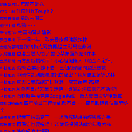
無所不能送
總編輯的話
什麼叫作Tough？
CEO上線
勇敢去開口
商場自慢塾
烏鴉……
透視中國
格雷的駕訓陰影
新物種Biz
下一個十年 歐美醫療保健股接棒
費雪專欄
跛鴨梅克爾拚再起 主戰場在非洲
金融時報精選
香港金融人怕了 擔心禁蒙面終結3件事
火線話題
南方澳斷橋啟示：小心組織陷入「帕金森定律」
焦點新聞
32％企業都撩下去 三個AI頭痛問題這樣救
科技風雲
中國信託刷臉贏騰訊的秘密：用AI盟主領導武林
科技風雲
露天拍賣靠總鋪師智慧 成交額年增2成
科技風雲
AI會害自己失業？遠傳、資誠對決焦慮先不動KPI
科技風雲
微軟新手機竟用Google系統 敵人變盟友背後盤算
科技風雲
四年前員工連mail都不會……寶島眼鏡數位轉型秘
商周CEO學院
辛
眼鏡王尬婚宴王 一場豬瘟點爆的經營權之爭
產業風雲
再保守也要進場！75歲級投資法讓你年賺六％
商周書摘
外送經濟大爆發
封面故事