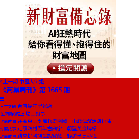
上一期
中國大倒退
《商業周刊》第 1665 期
台南最狂早餐店
三寸之間
瑞士狗事
在探索的路上
乘著東北季風秋遊南國 山巔海濱走跳屏東
封面故事
走讀漁村百年古廟宇 朝聖黃金牌樓
封面故事
踏查排灣族生態寶藏 野遊半島秘境
封面故事