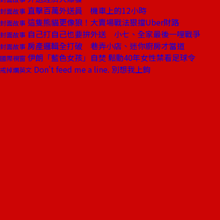
直擊百萬外送員 機車上的12小時
封面故事
這隻熊貓更像狼！大賣場戰法狠擋Uber財路
封面故事
自己打自己也要拚外送 小七、全家最後一哩戰爭
封面故事
房產邏輯全打破 巷弄小店、迷你廚房才當道
封面故事
伊朗「藍色女孩」自焚 鬆動40年女性禁看足球令
國際視窗
Don't feed me a line. 別想我上鉤
戒掉爛英文