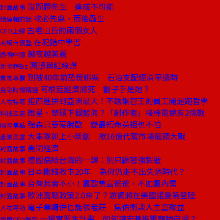
沒問題先生 達成不可能
封面故事
物必先腐，而後蟲生
總編輯的話
古老山丘的兩個女人
CEO上線
在犯錯中學習
商場自慢塾
越夜越美麗
透視中國
圓環與紅綠燈
新物種Biz
別被40年前恐慌綁架 石油支配經濟早過時
費雪專欄
阿根廷經濟將死 劊子手是她？
金融時報精選
拒西進拚到亞洲最大！不銹鋼管王的員工開超跑哲學
人物特寫
微星、華碩下個藍海？「創作者」接棒電競有2挑戰
科技風雲
強森只要硬脫歐 變最短命英相也不怕
國際焦點
大車隊卯上小新創 掀16億代駕市場龍頭大戰
產業風雲
黑洞經濟
封面故事
德國病給台灣的一課：別只顧著強製造
封面故事
日本撒錢救市20年 為何仍走不出失落時代？
封面故事
台灣其實不小！靠歐美富爸爸，不如靠內需
封面故事
歐洲寬鬆政策2.0來了？游資將在美國諾曼第登陸
封面故事
電子業購併也能很老莊 焦佑衡談入主嘉聯益
人物專訪
一場實習生計畫 如何讓宏碁進軍寵物市場？
商周CEO學院