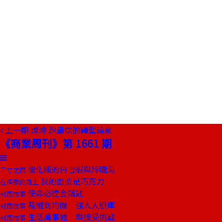
上一期
燦坤 跑最快的轉型輸家
《商業周刊》第 1661 期
優化版的白雪蝦與玲瓏湯
三寸之間
我的血型是巧克力
在探索的路上
使命必達金鑰匙
封面故事
裁縫到司機 強大人脈庫
封面故事
生活萬事通 樂接受挑戰
封面故事