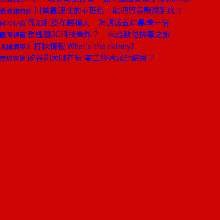
川普靠理性的不理性 能把貿易戰贏到底？
我教錯的課
保加利亞花錢搶人 海歸派五年暴增一倍
國際視窗
想逃離3C科技轟炸？ 來趟數位排毒之旅
國際視窗
打探情報 What's the skinny?
戒掉爛英文
矽谷剩大咖在玩 零工經濟派對結束？
商周書摘