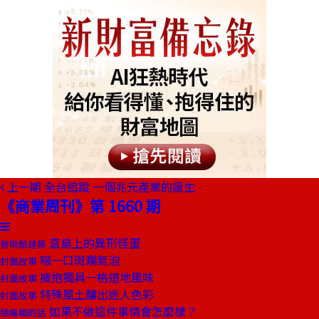
上一期
全台追蹤 一個兆元產業的誕生
《商業周刊》第 1660 期
直島上的異形怪蛋
發現酷建築
啜一口斑斕氣泡
封面故事
擁抱獨具一格道地風味
封面故事
特殊風土釀出迷人色彩
封面故事
如果不做這件事情會怎麼樣？
總編輯的話