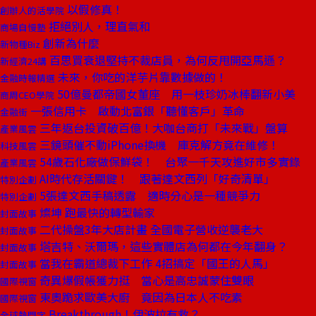
以假修真！
創辦人的活學院
拒絕別人，理直氣和
商場自慢塾
創新為什麼
新物種Biz
百思買衰退堅持不裁店員，為何反甩開亞馬遜？
新經濟24講
未來，你吃的洋芋片靠數據做的！
金融時報精選
50億曼都帝國女董座 用一枝珍奶冰棒翻新小美
商周CEO學院
一張信用卡 啟動北富銀「聽懂客戶」革命
金融街
三年返台投資破百億！大咖台商打「未來戰」盤算
產業風雲
三鏡頭催不動iPhone換機 庫克解方竟在維修！
科技風雲
54歲石化廠做保鮮袋！ 台聚一千天攻進好市多實錄
產業風雲
AI時代存活關鍵！ 跟著達文西列「好奇清單」
特別企劃
5張達文西手稿透露 適時分心是一種競爭力
特別企劃
燦坤 跑最快的轉型輸家
封面故事
二代操盤3年大店計畫 全國電子營收逆襲老大
封面故事
塔吉特、沃爾瑪，這些實體店為何都在今年翻身？
封面故事
當我在霸道總裁下工作 4招搞定「國王的人馬」
封面故事
奇異爆假帳獲力挺 當心是高忠誠蒙住雙眼
國際視窗
東奧跪求歐美大廚 竟因為日本人不吃素
國際視窗
Breakthrough！伊波拉有救？
全球熱門字