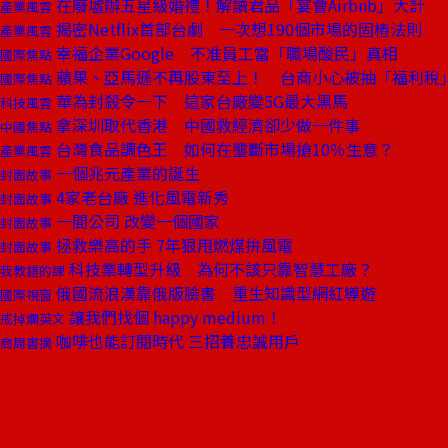
在廢墟辦五星級婚禮！解讀君品「宴會Airbnb」大計
產業風雲
揭密Netflix首部台劇 一次想190個市場的固樁法則
產業風雲
幸福企業Google 不准員工當「職場酸民」真相
國際焦點
蘋果、亞馬遜不再股東至上！ 台商小心被抽「福利稅
國際焦點
華為封殺令一下 這家台廠變5G最大黑馬
科技風雲
拿深圳取代香港 中國救經濟卻少做一件事
中國焦點
台灣食品調色王 如何在壟斷市場搶10％生意？
產業風雲
一個兆元產業的誕生
封面故事
4家老台廠 進化風電新秀
封面故事
一間公司 改變一個國家
封面故事
拯救樂高的手 7年狠甩燃煤拚風電
封面故事
科技業轉型升級 為何不該只靠智慧工廠？
我教錯的課
俄國流浪漢靠俄版臉書 重生知識型網紅導遊
國際視窗
讓我們找個 happy medium！
戒掉爛英文
咖啡也能訂閱時代 三招養忠誠用戶
商周書摘