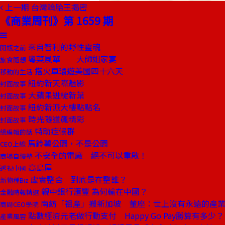
上一期
台灣輪胎王揭密
《商業周刊》第 1659 期
來自智利的野性靈魂
開瓶之前
粵菜風華──大師姐家宴
旅食隨想
搭火車環遊美國四十六天
移動的生活
紐約新天際魅影
封面故事
大蘋果迸綻新葉
封面故事
紐約新派大樓點點名
封面故事
時光隧道飆精彩
封面故事
特助症候群
總編輯的話
馬鈴薯公園，不是公園
CEO上線
不安全的電廠 絕不可以重啟！
商場自慢塾
高島屋
透視中國
虛實整合 到底是在整誰？
新物種Biz
親中銀行滙豐 為何輸在中國？
金融時報精選
南紡「祖產」搬新加坡 董座：世上沒有永遠的產
商周CEO學院
點數經濟元老做行動支付 Happy Go Pay勝算有多少？
產業風雲