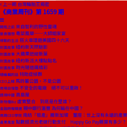
上一期
台灣輪胎王揭密
《商業周刊》第 1659 期
來自智利的野性靈魂
開瓶之前
粵菜風華──大師姐家宴
旅食隨想
搭火車環遊美國四十六天
移動的生活
紐約新天際魅影
封面故事
大蘋果迸綻新葉
封面故事
紐約新派大樓點點名
封面故事
時光隧道飆精彩
封面故事
特助症候群
總編輯的話
馬鈴薯公園，不是公園
CEO上線
不安全的電廠 絕不可以重啟！
商場自慢塾
高島屋
透視中國
虛實整合 到底是在整誰？
新物種Biz
親中銀行滙豐 為何輸在中國？
金融時報精選
南紡「祖產」搬新加坡 董座：世上沒有永遠的產
商周CEO學院
點數經濟元老做行動支付 Happy Go Pay勝算有多少？
產業風雲