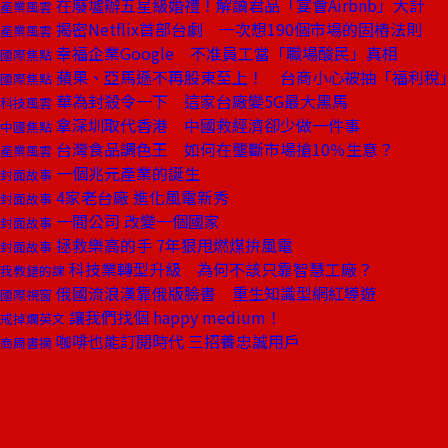
在廢墟辦五星級婚禮！解讀君品「宴會Airbnb」大計
產業風雲
揭密Netflix首部台劇 一次想190個市場的固樁法則
產業風雲
幸福企業Google 不准員工當「職場酸民」真相
國際焦點
蘋果、亞馬遜不再股東至上！ 台商小心被抽「福利稅
國際焦點
華為封殺令一下 這家台廠變5G最大黑馬
科技風雲
拿深圳取代香港 中國救經濟卻少做一件事
中國焦點
台灣食品調色王 如何在壟斷市場搶10％生意？
產業風雲
一個兆元產業的誕生
封面故事
4家老台廠 進化風電新秀
封面故事
一間公司 改變一個國家
封面故事
拯救樂高的手 7年狠甩燃煤拚風電
封面故事
科技業轉型升級 為何不該只靠智慧工廠？
我教錯的課
俄國流浪漢靠俄版臉書 重生知識型網紅導遊
國際視窗
讓我們找個 happy medium！
戒掉爛英文
咖啡也能訂閱時代 三招養忠誠用戶
商周書摘