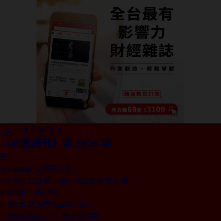
上一期
碎鏈時代
《商業周刊》第 1656 期
星空圖書館
發現酷建築
亞洲最大MoMA設計店在香港
特別報導
小酌尋樂
封面故事
居酒屋暢飲8守則
封面故事
療癒身心 黃金餐酒搭
封面故事