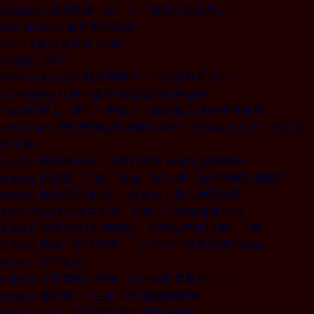
當錢變薄，每一天，請務必投資自己！
總編輯的話
如何免除焦慮？
創辦人的活學院
生意成交7步驟
商場自慢塾
All in
新物種Biz
O2O先鋒盒馬鮮生 怎麼串聯兩個O？
新經濟24講
打壓中國5G 歐盟這招比美國狠
金融時報精選
罷工、罷市、罷課！六張圖揭反送中經濟衝擊
火線話題
黑松老董從啤酒賣到尿布：即便脫光上台，也要面
商周CEO學院
對市場！
看臉測心跳、路燈抓超速 台灣5G戰隊曝光
科技風雲
新零售「三通」沒通 86小舖、超級物種收實體店
產業風雲
賺錢還是賺良心？臉書史上最大轉型難題
國際焦點
高盛推蘋果信用卡 背後兩大金融革新訊號
金融街
德國年收150億龍頭 卻害怕這家10億小台廠
產業風雲
經手一半健保藥！ 它如何不被數位轉型綁架
產業風雲
貨幣亂世
封面故事
人民幣破七效應：亞洲競貶風暴來了！
封面故事
抱美債、民生股 隨時撤離新興債
封面故事
央行、庶民爆買黃金 竟助升泰銖
封面故事