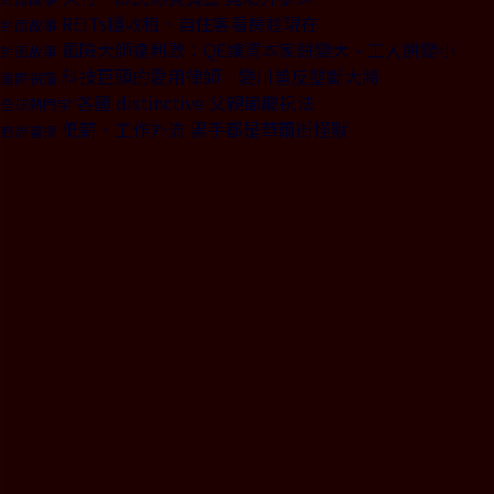
REITs穩收租、自住客看房趁現在
封面故事
風險大師達利歐：QE讓資本家餅變大、工人餅變小
封面故事
科技巨頭的愛用律師 變川普反壟斷大將
國際視窗
各國 distinctive 父親節慶祝法
全球熱門字
低薪、工作外流 黑手都是華爾街怪獸
商周書摘