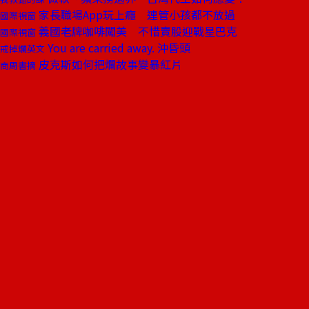
家長職場App玩上癮 連管小孩都不放過
國際視窗
義國老牌咖啡闖美 不惜賣股迎戰星巴克
國際視窗
You are carried away. 沖昏頭
戒掉爛英文
皮克斯如何把爛故事變暴紅片
商周書摘