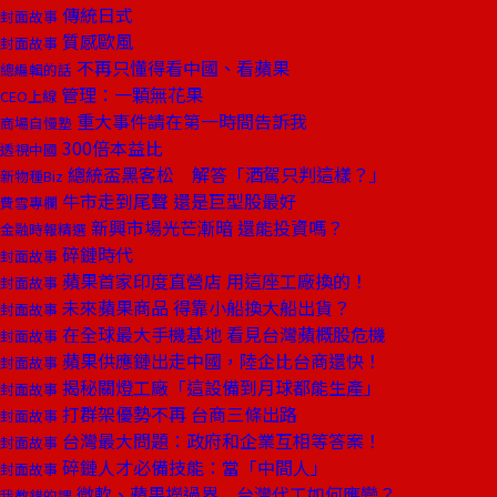
傳統日式
封面故事
質感歐風
封面故事
不再只懂得看中國、看蘋果
總編輯的話
管理：一顆無花果
CEO上線
重大事件請在第一時間告訴我
商場自慢塾
300倍本益比
透視中國
總統盃黑客松 解答「酒駕只判這樣？」
新物種Biz
牛市走到尾聲 還是巨型股最好
費雪專欄
新興市場光芒漸暗 還能投資嗎？
金融時報精選
碎鏈時代
封面故事
蘋果首家印度直營店 用這座工廠換的！
封面故事
未來蘋果商品 得靠小船換大船出貨？
封面故事
在全球最大手機基地 看見台灣蘋概股危機
封面故事
蘋果供應鏈出走中國，陸企比台商還快！
封面故事
揭秘關燈工廠「這設備到月球都能生產」
封面故事
打群架優勢不再 台商三條出路
封面故事
台灣最大問題：政府和企業互相等答案！
封面故事
碎鏈人才必備技能：當「中間人」
封面故事
微軟、蘋果撈過界 台灣代工如何應變？
我教錯的課