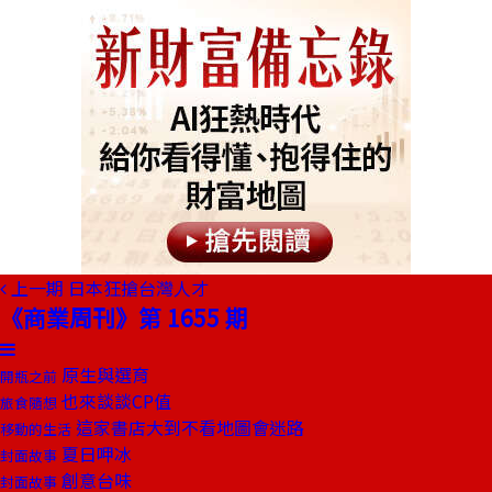
上一期
日本狂搶台灣人才
《商業周刊》第 1655 期
原生與選育
開瓶之前
也來談談CP值
旅食隨想
這家書店大到不看地圖會迷路
移動的生活
夏日呷冰
封面故事
創意台味
封面故事