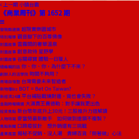
上一期
小鎮台霸
《商業周刊》第 1652 期
超現實樂園城市
發現酷建築
觀音腳下的百尊佛像
特別報導
雲霧間的奢華溫泉
封面故事
創意款待 星野學
封面故事
谷關尋寶 體驗一日獵人
封面故事
你、你、你，為什麼下不來？
總編輯的話
時間不夠用？
創辦人的活學院
台灣需要未來智造者
商場自慢塾
BOT = Bet On Taiwan?
新物種Biz
平台補貼戰燒對邊，竟也會失敗？
新經濟24講
大滿貫王費德勒：對手讓我更出色
金融時報精選
新台幣年底升上30元！三股推升力道解讀
投資焦點
麥當勞最新敵手 如何做到連鎖不複製？
人物特寫
口蹄疫拔針 想外銷還有三挑戰
焦點新聞
揭秘不促銷、沒人潮 貴婦百貨「倒著做」心法
產業風雲