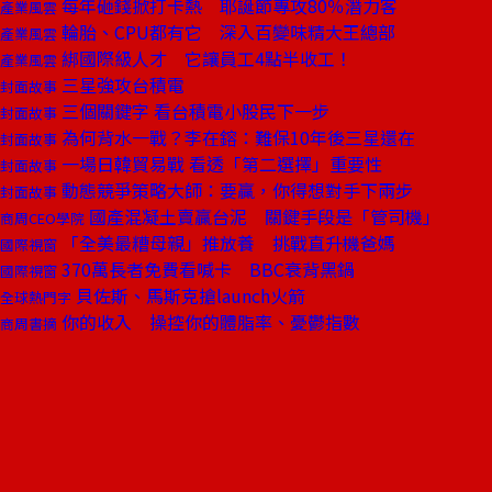
每年砸錢掀打卡熱 耶誕節專攻80％潛力客
產業風雲
輪胎、CPU都有它 深入百變味精大王總部
產業風雲
綁國際級人才 它讓員工4點半收工！
產業風雲
三星強攻台積電
封面故事
三個關鍵字 看台積電小股民下一步
封面故事
為何背水一戰？李在鎔：難保10年後三星還在
封面故事
一場日韓貿易戰 看透「第二選擇」重要性
封面故事
動態競爭策略大師：要贏，你得想對手下兩步
封面故事
國產混凝土賣贏台泥 關鍵手段是「管司機」
商周CEO學院
「全美最糟母親」推放養 挑戰直升機爸媽
國際視窗
370萬長者免費看喊卡 BBC衰背黑鍋
國際視窗
貝佐斯、馬斯克搶launch火箭
全球熱門字
你的收入 操控你的體脂率、憂鬱指數
商周書摘