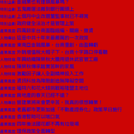
金融業也有連鎖風暴嗎？
特別企劃
五鬼搬運法搬到銀行團頭上
特別企劃
上個月中企改選董監事就已不尋常
特別企劃
政府健全法治才是管理上策
特別企劃
四萬餘家台商面臨縮編、關廠、撤資
產業風雲
這是中共十年來最嚴厲的一次政策
人物專訪
東南亞金融風暴，台商重創，由盈轉虧
產業風雲
外銷增值稅大帽子下，台商十字路口停看聽
產業風雲
年興紡織陳榮秋大膽用退休武官管工廠
人物特寫
陳榮秋傳承踏實苦幹的家風
人物特寫
激勵因子讓人全副精神投入工作
人物特寫
資訊科技為障胞創造無障礙空間
產業風雲
福特六和花大錢挑戰裕隆盟主地位
產業風雲
房地產的春天已經不遠？
產業風雲
營建業將來會更辛苦，我真的很想轉業！
人物專訪
老舊都市更新加速「不動產證券化」政策早日施行
產業風雲
香港暫時可以喘口氣
產業風雲
四年後法國花都不再有垃圾場
產業風雲
環保政策全面轉型
產業風雲