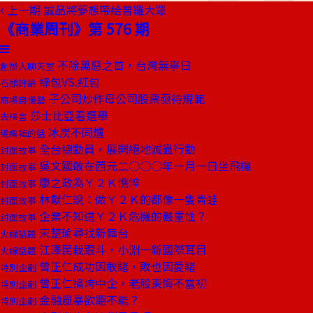
上一期
誠品將夢想帶給普羅大眾
《商業周刊》第 576 期
不除萬惡之首，台灣無寧日
創辦人聊天室
綠包VS.紅包
石頭評論
子公司炒作母公司股票亟待規範
商場自慢塾
莎士比亞看選舉
去梯言
冰炭不同爐
總編輯的話
全台總動員，展開絕地滅蟲行動
封面故事
吳文國敢在西元二○○○年一月一日坐飛機
封面故事
康之政為Ｙ２Ｋ憔悴
封面故事
林獻仁說：做Ｙ２Ｋ的都像一隻青蛙
封面故事
企業不知道Ｙ２Ｋ危機的嚴重性？
封面故事
宋楚瑜尋找新舞台
火線話題
江澤民栽跟斗，小淵一新國際耳目
火線話題
曾正仁成功因敢賭，敗也因愛賭
特別企劃
曾正仁搞垮中企，老股東悔不當初
特別企劃
金融風暴欲罷不能？
特別企劃