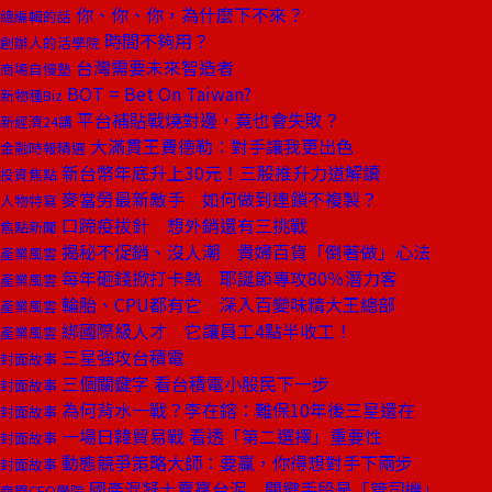
你、你、你，為什麼下不來？
總編輯的話
時間不夠用？
創辦人的活學院
台灣需要未來智造者
商場自慢塾
BOT = Bet On Taiwan?
新物種Biz
平台補貼戰燒對邊，竟也會失敗？
新經濟24講
大滿貫王費德勒：對手讓我更出色
金融時報精選
新台幣年底升上30元！三股推升力道解讀
投資焦點
麥當勞最新敵手 如何做到連鎖不複製？
人物特寫
口蹄疫拔針 想外銷還有三挑戰
焦點新聞
揭秘不促銷、沒人潮 貴婦百貨「倒著做」心法
產業風雲
每年砸錢掀打卡熱 耶誕節專攻80％潛力客
產業風雲
輪胎、CPU都有它 深入百變味精大王總部
產業風雲
綁國際級人才 它讓員工4點半收工！
產業風雲
三星強攻台積電
封面故事
三個關鍵字 看台積電小股民下一步
封面故事
為何背水一戰？李在鎔：難保10年後三星還在
封面故事
一場日韓貿易戰 看透「第二選擇」重要性
封面故事
動態競爭策略大師：要贏，你得想對手下兩步
封面故事
國產混凝土賣贏台泥 關鍵手段是「管司機」
商周CEO學院