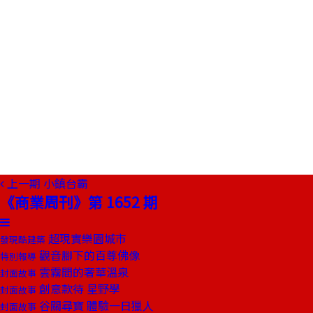
上一期
小鎮台霸
《商業周刊》第 1652 期
超現實樂園城市
發現酷建築
觀音腳下的百尊佛像
特別報導
雲霧間的奢華溫泉
封面故事
創意款待 星野學
封面故事
谷關尋寶 體驗一日獵人
封面故事