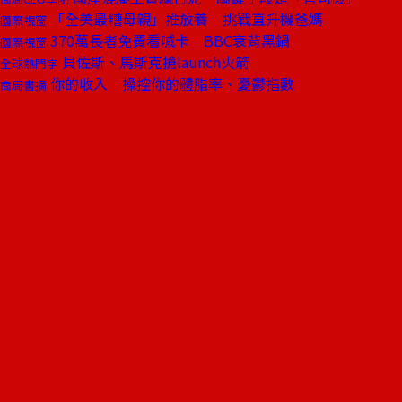
「全美最糟母親」推放養 挑戰直升機爸媽
國際視窗
370萬長者免費看喊卡 BBC衰背黑鍋
國際視窗
貝佐斯、馬斯克搶launch火箭
全球熱門字
你的收入 操控你的體脂率、憂鬱指數
商周書摘