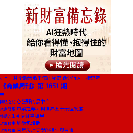
上一期
全聯營收千億的秘密 像外行人一樣思考
《商業周刊》第 1651 期
心狂野的黑中白
開瓶之前
中菜之華，與世界五十最佳餐廳
旅食隨想
夢醒拿坡里
移動的生活
解碼包浩斯
封面故事
百年設計美學的誕生與冒險
封面故事