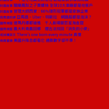
關廟鳳梨之子賣螺絲 全球10大車廠都是他客戶
封面故事
管理大師西蒙：66％隱形冠軍都是家族企業
封面故事
亞馬遜、Uber、特斯拉 網路股都是泡沫？
我教錯的課
連瑪丹娜都搶進 千人劇場變巨星淘金窟
國際視窗
義大利青農回鄉 遵古法找回「消失的小麥」
國際視窗
There's one born every minute 真傻
戒掉爛英文
美國升降息都看它 通膨數字卻不準！
商周書摘