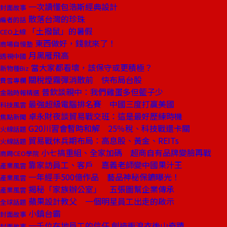
一次讀懂包浩斯經典設計
封面故事
散落台灣的珍珠
編者的話
「土撥鼠」的暑假
CEO上線
東西做好，錢就來了！
商場自慢塾
月黑雁飛高
透視中國
當大家都看壞，該保守或更積極？
新物種Biz
關稅煙霧彈消散前 快布局台股
費雪專欄
普欽談親中：我們雞蛋多但籃子少
金融時報精選
最強超級電腦排名賽 中國三度打贏美國
科技風雲
卓永財夜談貿易戰交班：這是最好歷練時機
焦點新聞
G20川習會暫時和解 25％稅、科技戰還卡關
火線話題
貿易戰休兵期布局：高息股、黃金、REITs
火線話題
小七搞重組、全家加碼 超商自有品牌變臉再戰
商周CEO學院
靠家訪員工、客戶 嘉義老師變中國果汁王
產業風雲
一年經手500億作品 藝品神秘保鑣曝光！
產業風雲
揭秘「家族辦公室」 五張圖幫企業傳承
產業風雲
蘋果設計教父 一個明星員工出走的啟示
全球話題
小鎮台霸
封面故事
一千位在地員工的信任 創造衝浪衣後山奇蹟
封面故事