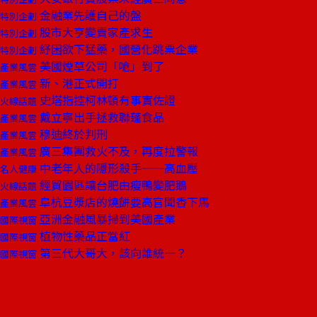
金融業先護自己的盤
特別企劃
股市大亨變賣家產求生
特別企劃
紓困欲下猛藥，國營化跳票企業
特別企劃
美國煙草公司「嗆」到了
產業風雲
新、港正式開打
產業風雲
史塔指控柯林頓有事實佐證
火線話題
戴立寧出手拯救聯蓬食品
產業風雲
穆迪終於判刑
產業風雲
廣三集團救火不及，再度拉警報
產業風雲
中老年人的隱形殺手——高血壓
名人健康
經貿園區讓台肥由瘦鴨變肥鵝
火線話題
阜杭豆漿店的燒餅要高官聞香下馬
產業風雲
亞洲金融風暴掃到美國產業
國際視窗
植物性藥品正當紅
國際視窗
第三代大哥大，該向誰統一？
國際視窗