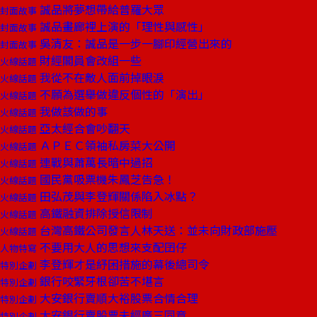
誠品將夢想帶給普羅大眾
封面故事
誠品畫廊裡上演的「理性與感性」
封面故事
吳清友：誠品是一步一腳印經營出來的
封面故事
財經閣員會改組一些
火線話題
我從不在敵人面前掉眼淚
火線話題
不願為選舉做違反個性的「演出」
火線話題
我做該做的事
火線話題
亞太經合會吵翻天
火線話題
ＡＰＥＣ領袖私房菜大公開
火線話題
連戰與蕭萬長暗中過招
火線話題
國民黨吸票機朱鳳芝告急！
火線話題
田弘茂與李登輝關係陷入冰點？
火線話題
高鐵融資排除授信限制
火線話題
台灣高鐵公司發言人林天送：並未向財政部施壓
火線話題
不要用大人的思想來支配囝仔
人物特寫
李登輝才是紓困措施的幕後總司令
特別企劃
銀行咬緊牙根卻苦不堪言
特別企劃
大安銀行賣順大裕股票合情合理
特別企劃
大安銀行賣股票未經廣三同意
特別企劃