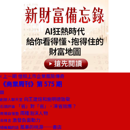
上一期
借殼上市企業風險傳奇
《商業周刊》第 575 期
向王建煊和施明德致敬
創辦人聊天室
「省」對「省」，凍省效應？
石頭評論
兩種泡沫人物
商場自慢塾
激發負面動力
去梯言
風暴的桃源──書店
總編輯的話