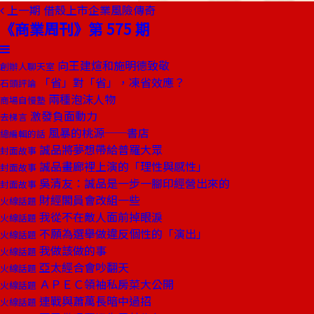
上一期
借殼上市企業風險傳奇
《商業周刊》第 575 期
向王建煊和施明德致敬
創辦人聊天室
「省」對「省」，凍省效應？
石頭評論
兩種泡沫人物
商場自慢塾
激發負面動力
去梯言
風暴的桃源──書店
總編輯的話
誠品將夢想帶給普羅大眾
封面故事
誠品畫廊裡上演的「理性與感性」
封面故事
吳清友：誠品是一步一腳印經營出來的
封面故事
財經閣員會改組一些
火線話題
我從不在敵人面前掉眼淚
火線話題
不願為選舉做違反個性的「演出」
火線話題
我做該做的事
火線話題
亞太經合會吵翻天
火線話題
ＡＰＥＣ領袖私房菜大公開
火線話題
連戰與蕭萬長暗中過招
火線話題