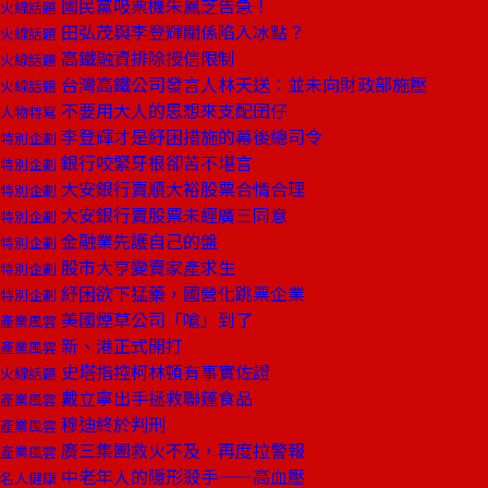
國民黨吸票機朱鳳芝告急！
火線話題
田弘茂與李登輝關係陷入冰點？
火線話題
高鐵融資排除授信限制
火線話題
台灣高鐵公司發言人林天送：並未向財政部施壓
火線話題
不要用大人的思想來支配囝仔
人物特寫
李登輝才是紓困措施的幕後總司令
特別企劃
銀行咬緊牙根卻苦不堪言
特別企劃
大安銀行賣順大裕股票合情合理
特別企劃
大安銀行賣股票未經廣三同意
特別企劃
金融業先護自己的盤
特別企劃
股市大亨變賣家產求生
特別企劃
紓困欲下猛藥，國營化跳票企業
特別企劃
美國煙草公司「嗆」到了
產業風雲
新、港正式開打
產業風雲
史塔指控柯林頓有事實佐證
火線話題
戴立寧出手拯救聯蓬食品
產業風雲
穆迪終於判刑
產業風雲
廣三集團救火不及，再度拉警報
產業風雲
中老年人的隱形殺手——高血壓
名人健康