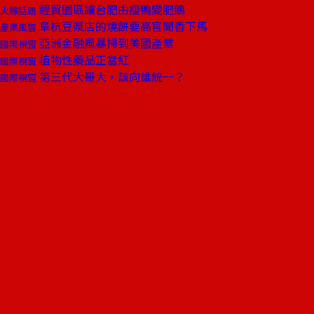
經貿園區讓台肥由瘦鴨變肥鵝
火線話題
阜杭豆漿店的燒餅要高官聞香下馬
產業風雲
亞洲金融風暴掃到美國產業
國際視窗
植物性藥品正當紅
國際視窗
第三代大哥大，該向誰統一？
國際視窗