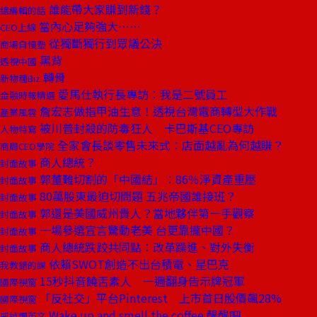
誰能帶大家賺到新錢？
總編輯的話
當內心足夠強大⋯⋯
CEO上線
從獨斷獨行到眾議公決
商場自慢塾
黑背
透視中國
轉骨
新物種Biz
愛馬仕執行長專訪：我是二號員工
金融時報精選
詹宏志做指甲油生意！透視台灣電商轉型大作戰
產業風雲
被川普封殺的防毒狂人 卡巴斯基CEO專訪
人物特寫
全家會長談零售未來式：店面越亂為何越賺？
商周CEO學院
商人總統？
封面故事
郭董難切割的「中國結」：86％淨資產重壓
封面故事
80萬股東最迫切問題 五兆帝國誰接班？
封面故事
郭還是美國威州貴人？當地夥伴第一手觀察
封面故事
一場參選宣言驚動老美 台更靠攏中國？
封面故事
商人總統跌跤共同點：改革躁進、對外失衡
封面故事
依賴SWOT創造不出台積電、星巴克
我教錯的課
15秒抖音饒舌素人 一週翻身告示牌冠軍
國際視窗
「反社交」平台Pinterest 上市首日股價飆28%
國際視窗
Wake up and smell the coffee 醒醒吧
戒掉爛英文