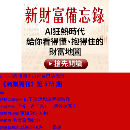
上一期
借殼上市企業風險傳奇
《商業周刊》第 575 期
向王建煊和施明德致敬
創辦人聊天室
「省」對「省」，凍省效應？
石頭評論
兩種泡沫人物
商場自慢塾
激發負面動力
去梯言
風暴的桃源──書店
總編輯的話