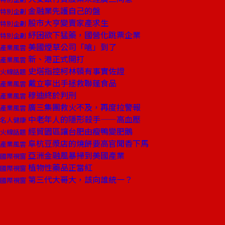
金融業先護自己的盤
特別企劃
股市大亨變賣家產求生
特別企劃
紓困欲下猛藥，國營化跳票企業
特別企劃
美國煙草公司「嗆」到了
產業風雲
新、港正式開打
產業風雲
史塔指控柯林頓有事實佐證
火線話題
戴立寧出手拯救聯蓬食品
產業風雲
穆迪終於判刑
產業風雲
廣三集團救火不及，再度拉警報
產業風雲
中老年人的隱形殺手——高血壓
名人健康
經貿園區讓台肥由瘦鴨變肥鵝
火線話題
阜杭豆漿店的燒餅要高官聞香下馬
產業風雲
亞洲金融風暴掃到美國產業
國際視窗
植物性藥品正當紅
國際視窗
第三代大哥大，該向誰統一？
國際視窗