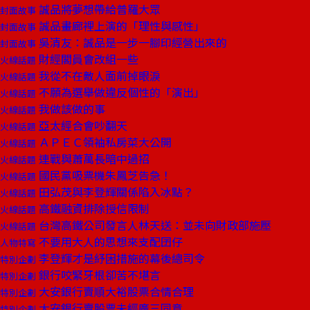
誠品將夢想帶給普羅大眾
封面故事
誠品畫廊裡上演的「理性與感性」
封面故事
吳清友：誠品是一步一腳印經營出來的
封面故事
財經閣員會改組一些
火線話題
我從不在敵人面前掉眼淚
火線話題
不願為選舉做違反個性的「演出」
火線話題
我做該做的事
火線話題
亞太經合會吵翻天
火線話題
ＡＰＥＣ領袖私房菜大公開
火線話題
連戰與蕭萬長暗中過招
火線話題
國民黨吸票機朱鳳芝告急！
火線話題
田弘茂與李登輝關係陷入冰點？
火線話題
高鐵融資排除授信限制
火線話題
台灣高鐵公司發言人林天送：並未向財政部施壓
火線話題
不要用大人的思想來支配囝仔
人物特寫
李登輝才是紓困措施的幕後總司令
特別企劃
銀行咬緊牙根卻苦不堪言
特別企劃
大安銀行賣順大裕股票合情合理
特別企劃
大安銀行賣股票未經廣三同意
特別企劃