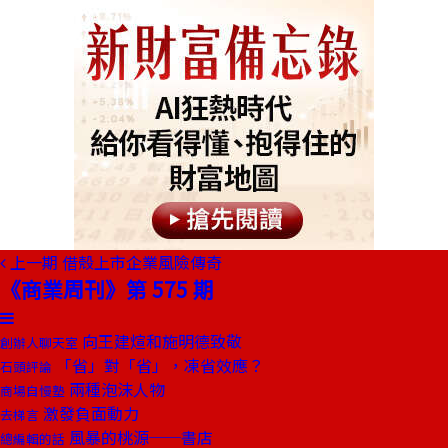
上一期
借殼上市企業風險傳奇
《商業周刊》第 575 期
向王建煊和施明德致敬
創辦人聊天室
「省」對「省」，凍省效應？
石頭評論
兩種泡沫人物
商場自慢塾
激發負面動力
去梯言
風暴的桃源──書店
總編輯的話