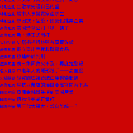
金融業先護自己的盤
特別企劃
股市大亨變賣家產求生
特別企劃
紓困欲下猛藥，國營化跳票企業
特別企劃
美國煙草公司「嗆」到了
產業風雲
新、港正式開打
產業風雲
史塔指控柯林頓有事實佐證
火線話題
戴立寧出手拯救聯蓬食品
產業風雲
穆迪終於判刑
產業風雲
廣三集團救火不及，再度拉警報
產業風雲
中老年人的隱形殺手——高血壓
名人健康
經貿園區讓台肥由瘦鴨變肥鵝
火線話題
阜杭豆漿店的燒餅要高官聞香下馬
產業風雲
亞洲金融風暴掃到美國產業
國際視窗
植物性藥品正當紅
國際視窗
第三代大哥大，該向誰統一？
國際視窗