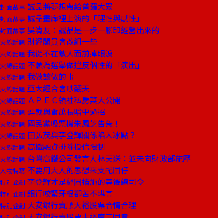
誠品將夢想帶給普羅大眾
封面故事
誠品畫廊裡上演的「理性與感性」
封面故事
吳清友：誠品是一步一腳印經營出來的
封面故事
財經閣員會改組一些
火線話題
我從不在敵人面前掉眼淚
火線話題
不願為選舉做違反個性的「演出」
火線話題
我做該做的事
火線話題
亞太經合會吵翻天
火線話題
ＡＰＥＣ領袖私房菜大公開
火線話題
連戰與蕭萬長暗中過招
火線話題
國民黨吸票機朱鳳芝告急！
火線話題
田弘茂與李登輝關係陷入冰點？
火線話題
高鐵融資排除授信限制
火線話題
台灣高鐵公司發言人林天送：並未向財政部施壓
火線話題
不要用大人的思想來支配囝仔
人物特寫
李登輝才是紓困措施的幕後總司令
特別企劃
銀行咬緊牙根卻苦不堪言
特別企劃
大安銀行賣順大裕股票合情合理
特別企劃
大安銀行賣股票未經廣三同意
特別企劃