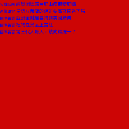
經貿園區讓台肥由瘦鴨變肥鵝
火線話題
阜杭豆漿店的燒餅要高官聞香下馬
產業風雲
亞洲金融風暴掃到美國產業
國際視窗
植物性藥品正當紅
國際視窗
第三代大哥大，該向誰統一？
國際視窗