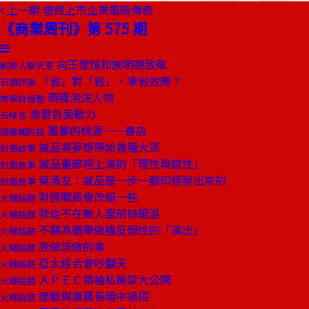
上一期
借殼上市企業風險傳奇
《商業周刊》第 575 期
向王建煊和施明德致敬
創辦人聊天室
「省」對「省」，凍省效應？
石頭評論
兩種泡沫人物
商場自慢塾
激發負面動力
去梯言
風暴的桃源──書店
總編輯的話
誠品將夢想帶給普羅大眾
封面故事
誠品畫廊裡上演的「理性與感性」
封面故事
吳清友：誠品是一步一腳印經營出來的
封面故事
財經閣員會改組一些
火線話題
我從不在敵人面前掉眼淚
火線話題
不願為選舉做違反個性的「演出」
火線話題
我做該做的事
火線話題
亞太經合會吵翻天
火線話題
ＡＰＥＣ領袖私房菜大公開
火線話題
連戰與蕭萬長暗中過招
火線話題