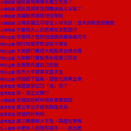
國民黨吸票機朱鳳芝告急！
火線話題
田弘茂與李登輝關係陷入冰點？
火線話題
高鐵融資排除授信限制
火線話題
台灣高鐵公司發言人林天送：並未向財政部施壓
火線話題
不要用大人的思想來支配囝仔
人物特寫
李登輝才是紓困措施的幕後總司令
特別企劃
銀行咬緊牙根卻苦不堪言
特別企劃
大安銀行賣順大裕股票合情合理
特別企劃
大安銀行賣股票未經廣三同意
特別企劃
金融業先護自己的盤
特別企劃
股市大亨變賣家產求生
特別企劃
紓困欲下猛藥，國營化跳票企業
特別企劃
美國煙草公司「嗆」到了
產業風雲
新、港正式開打
產業風雲
史塔指控柯林頓有事實佐證
火線話題
戴立寧出手拯救聯蓬食品
產業風雲
穆迪終於判刑
產業風雲
廣三集團救火不及，再度拉警報
產業風雲
中老年人的隱形殺手——高血壓
名人健康