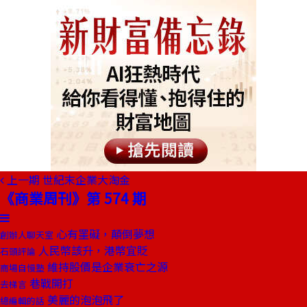
上一期
世紀末企業大淘金
《商業周刊》第 574 期
心有罣礙，顛倒夢想
創辦人聊天室
人民幣該升，港幣宜貶
石頭評論
維持股價是企業衰亡之源
商場自慢塾
巷戰開打
去梯言
美麗的泡泡飛了
總編輯的話