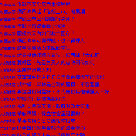
借殼不安全反而重傷累累
封面故事
侯西峰帶起「借殼上市」的風潮
封面故事
借殼上市公司讓銀行等死？
封面故事
借殼上市資金壓力沉重
封面故事
國揚六天內如何救亡圖存？
封面故事
侯西峰寧可得罪錢，也不得罪人
封面故事
廣宇陳漢清力求脫殼重生
封面故事
證券投信媒體界看法：侯西峰「大心肝」
封面故事
要紓困？先看負責人的黨政關係如何
火線話題
企業紓困驚人知
火線話題
安華事件是ＡＰＥＣ年會台檯面下的陰影
火線話題
城仲模：森林是台灣的屋頂，不容濫墾
火線話題
李遠哲說阿扁好，不代表說其他候選人不好
火線話題
監察院化身成為藝術院
火線話題
福利支票漫天飛，政府財政太沉重
火線話題
華航釋股，徐立德會重蹈覆轍？
火線話題
董事會與ＣＥＯ應相輔相成
人物特寫
財金單位聯手查味全的資金流向
特別企劃
味全的資產未有一毛移轉至大陸
特別企劃