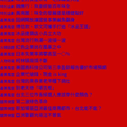
魏應行：我要經營百年味全
特別企劃
黃南圖：味全的發展還是穩健點好
特別企劃
固網開放讓國營事業鹹魚翻身
產業風雲
傅信欽、郭文河攜手打造「冰品王國」
產業風雲
冰品連鎖店小兵立大功
產業風雲
台灣流行熱潮一波接一波
產業風雲
紅色企業尚在風暴之中
火線話題
日本失業率將攀高至一○％
產業風雲
柯林頓麻煩不斷
人物特寫
美國高科技公司第三季盈餘報告優於市場預期
產業風雲
企業忙搶錢，現金 is king
產業風雲
台灣的票券業老早種下病灶
產業風雲
到老天祿「嚼舌根」
產業風雲
台北三位市長候選人應該穿什麼顏色？
產業風雲
第二波綠色革命
國際視窗
新加坡是亞洲最佳商務都市，台北能不能？
國際視窗
亞洲靠觀光挹注不景氣
國際視窗