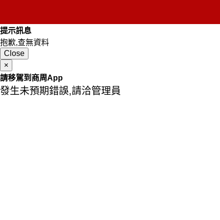
提示訊息
抱歉,查無資料
Close
×
請移駕到商周App
發生未預期錯誤,請洽管理員