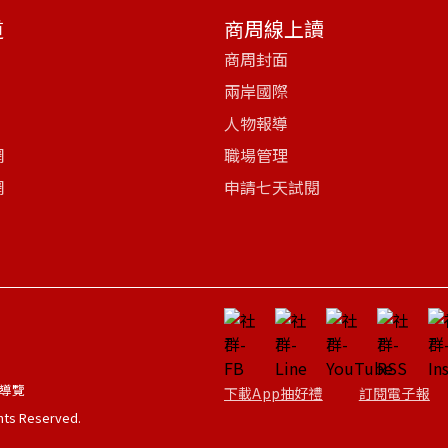
道
商周線上讀
商周封面
兩岸國際
人物報導
網
職場管理
網
申請七天試閱
導覽
下載App抽好禮
訂閱電子報
ghts Reserved.