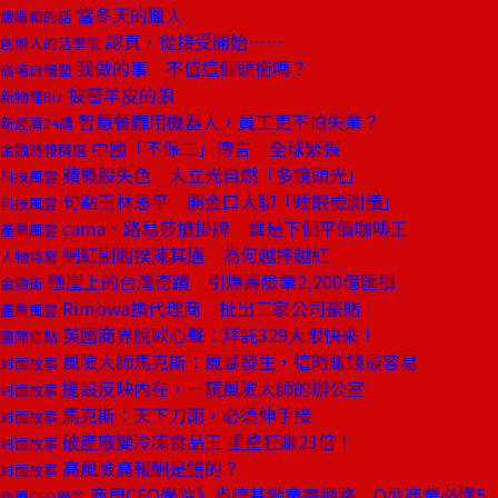
當冬天的獵人
總編輯的話
認真，從接受開始……
創辦人的活學院
我做的事 不值這個頭銜嗎？
商場自慢塾
披著羊皮的狼
新物種Biz
智慧餐廳用機器人，員工更不怕失業？
新經濟24講
中國「不保二」傳言 全球緊張
金融時報精選
蘋概股失色 大立光自燃「多鏡頭光」
科技風雲
句點王林恩平 開金口大聊「睡眠檢測儀」
科技風雲
cama、路易莎搶掛牌 誰是下個平價咖啡王
產業風雲
網紅副閣揆陳其邁 為何越摔越紅
人物特寫
懸崖上的台灣奇蹟 引爆壽險業2,200億匯損
金融街
Rimowa換代理商 扯出三家公司豪賭
產業風雲
英國商界脫歐心聲：拜託329大限快來！
國際焦點
風險大師馬克斯：風暴發生，這時賺錢最容易
封面故事
擺設反映內在，一窺風險大師的辦公室
封面故事
馬克斯：天下刀雨，必須伸手接
封面故事
破產廠變冷凍食品王 重整狂賺23倍！
封面故事
高風險高報酬是錯的？
封面故事
商周CEO學院》肯德基變童書通路 O型商業必懂5
商周CEO學院