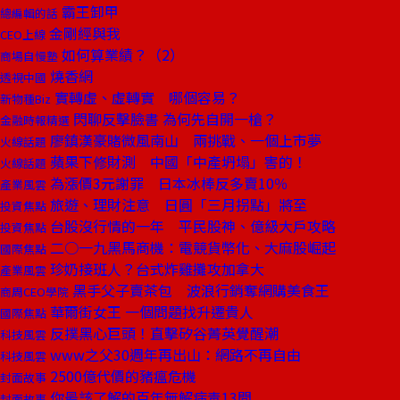
霸王卸甲
總編輯的話
金剛經與我
CEO上線
如何算業績？（2）
商場自慢塾
燒香網
透視中國
實轉虛、虛轉實 哪個容易？
新物種Biz
閃聊反擊臉書 為何先自開一槍？
金融時報精選
廖鎮漢豪賭微風南山 兩挑戰、一個上市夢
火線話題
蘋果下修財測 中國「中產坍塌」害的！
火線話題
為漲價3元謝罪 日本冰棒反多賣10％
產業風雲
旅遊、理財注意 日圓「三月拐點」將至
投資焦點
台股沒行情的一年 平民股神、億級大戶攻略
投資焦點
二○一九黑馬商機：電競貨幣化、大麻股崛起
國際焦點
珍奶接班人？台式炸雞攤攻加拿大
產業風雲
黑手父子賣茶包 波浪行銷奪網購美食王
商周CEO學院
華爾街女王 一個問題找升遷貴人
國際焦點
反撲黑心巨頭！直擊矽谷菁英覺醒潮
科技風雲
www之父30週年再出山：網路不再自由
科技風雲
2500億代價的豬瘟危機
封面故事
你最該了解的百年無解病毒13問
封面故事