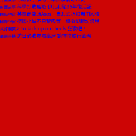
科學打敗瘟疫 伊比利豬35年復活記
封面故事
英電商龍頭Asos 自殺式折扣嚇崩股價
國際視窗
德國小城不只禁吸管 將徵塑膠垃圾稅
國際視窗
to kick up our heels 狂歡吧！
戒掉爛英文
遊日必敗賣場高層 談待挖旅行金礦
商周書摘