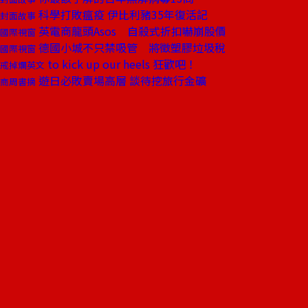
科學打敗瘟疫 伊比利豬35年復活記
封面故事
英電商龍頭Asos 自殺式折扣嚇崩股價
國際視窗
德國小城不只禁吸管 將徵塑膠垃圾稅
國際視窗
to kick up our heels 狂歡吧！
戒掉爛英文
遊日必敗賣場高層 談待挖旅行金礦
商周書摘