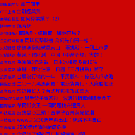
霸王卸甲
總編輯的話
金剛經與我
CEO上線
如何算業績？（2）
商場自慢塾
燒香網
透視中國
實轉虛、虛轉實 哪個容易？
新物種Biz
閃聊反擊臉書 為何先自開一槍？
金融時報精選
廖鎮漢豪賭微風南山 兩挑戰、一個上市夢
火線話題
蘋果下修財測 中國「中產坍塌」害的！
火線話題
為漲價3元謝罪 日本冰棒反多賣10％
產業風雲
旅遊、理財注意 日圓「三月拐點」將至
投資焦點
台股沒行情的一年 平民股神、億級大戶攻略
投資焦點
二○一九黑馬商機：電競貨幣化、大麻股崛起
國際焦點
珍奶接班人？台式炸雞攤攻加拿大
產業風雲
黑手父子賣茶包 波浪行銷奪網購美食王
商周CEO學院
華爾街女王 一個問題找升遷貴人
國際焦點
反撲黑心巨頭！直擊矽谷菁英覺醒潮
科技風雲
www之父30週年再出山：網路不再自由
科技風雲
2500億代價的豬瘟危機
封面故事
你最該了解的百年無解病毒13問
封面故事